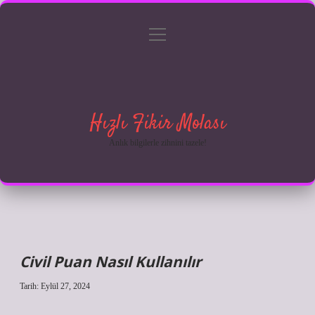
menüyü
Anasayfa
Gizlilik Politikası
Yasal Uyarı
aç
Hakkımızda
Hızlı Fikir Molası
Anlık bilgilerle zihnini tazele!
Civil Puan Nasıl Kullanılır
Tarih: Eylül 27, 2024