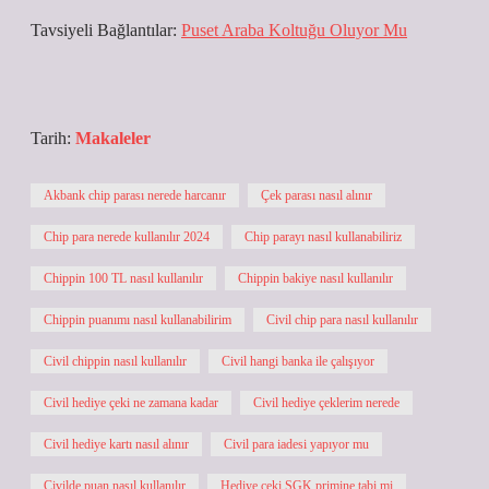
Tavsiyeli Bağlantılar:
Puset Araba Koltuğu Oluyor Mu
Tarih:
Makaleler
Akbank chip parası nerede harcanır
Çek parası nasıl alınır
Chip para nerede kullanılır 2024
Chip parayı nasıl kullanabiliriz
Chippin 100 TL nasıl kullanılır
Chippin bakiye nasıl kullanılır
Chippin puanımı nasıl kullanabilirim
Civil chip para nasıl kullanılır
Civil chippin nasıl kullanılır
Civil hangi banka ile çalışıyor
Civil hediye çeki ne zamana kadar
Civil hediye çeklerim nerede
Civil hediye kartı nasıl alınır
Civil para iadesi yapıyor mu
Civilde puan nasıl kullanılır
Hediye çeki SGK primine tabi mi