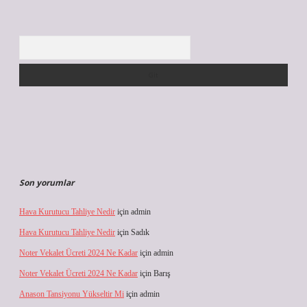
Arama
Son yorumlar
Hava Kurutucu Tahliye Nedir
için
admin
Hava Kurutucu Tahliye Nedir
için
Sadık
Noter Vekalet Ücreti 2024 Ne Kadar
için
admin
Noter Vekalet Ücreti 2024 Ne Kadar
için
Barış
Anason Tansiyonu Yükseltir Mi
için
admin