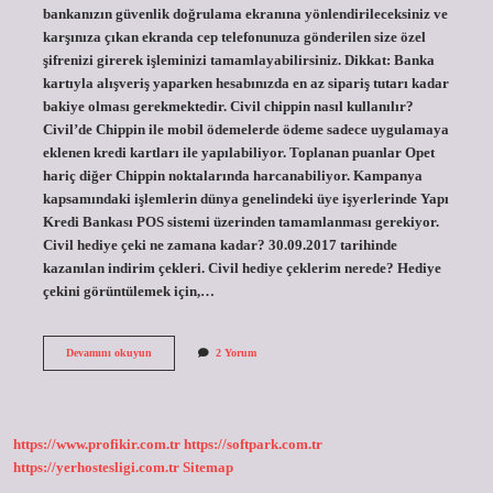
bankanızın güvenlik doğrulama ekranına yönlendirileceksiniz ve
karşınıza çıkan ekranda cep telefonunuza gönderilen size özel
şifrenizi girerek işleminizi tamamlayabilirsiniz. Dikkat: Banka
kartıyla alışveriş yaparken hesabınızda en az sipariş tutarı kadar
bakiye olması gerekmektedir. Civil chippin nasıl kullanılır?
Civil’de Chippin ile mobil ödemelerde ödeme sadece uygulamaya
eklenen kredi kartları ile yapılabiliyor. Toplanan puanlar Opet
hariç diğer Chippin noktalarında harcanabiliyor. Kampanya
kapsamındaki işlemlerin dünya genelindeki üye işyerlerinde Yapı
Kredi Bankası POS sistemi üzerinden tamamlanması gerekiyor.
Civil hediye çeki ne zamana kadar? 30.09.2017 tarihinde
kazanılan indirim çekleri. Civil hediye çeklerim nerede? Hediye
çekini görüntülemek için,…
Civil
Devamını okuyun
2 Yorum
Puan
Nasıl
Kullanılır
https://www.profikir.com.tr
https://softpark.com.tr
https://yerhostesligi.com.tr
Sitemap