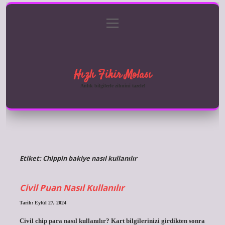
menüyü
Anasayfa
Gizlilik Politikası
Yasal Uyarı
aç
Hakkımızda
Hızlı Fikir Molası
Anlık bilgilerle zihnini tazele!
Etiket:
Chippin bakiye nasıl kullanılır
Civil Puan Nasıl Kullanılır
Tarih: Eylül 27, 2024
Civil chip para nasıl kullanılır? Kart bilgilerinizi girdikten sonra