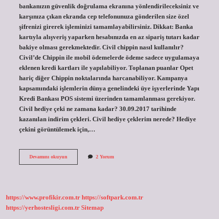
bankanızın güvenlik doğrulama ekranına yönlendirileceksiniz ve
karşınıza çıkan ekranda cep telefonunuza gönderilen size özel
şifrenizi girerek işleminizi tamamlayabilirsiniz. Dikkat: Banka
kartıyla alışveriş yaparken hesabınızda en az sipariş tutarı kadar
bakiye olması gerekmektedir. Civil chippin nasıl kullanılır?
Civil’de Chippin ile mobil ödemelerde ödeme sadece uygulamaya
eklenen kredi kartları ile yapılabiliyor. Toplanan puanlar Opet
hariç diğer Chippin noktalarında harcanabiliyor. Kampanya
kapsamındaki işlemlerin dünya genelindeki üye işyerlerinde Yapı
Kredi Bankası POS sistemi üzerinden tamamlanması gerekiyor.
Civil hediye çeki ne zamana kadar? 30.09.2017 tarihinde
kazanılan indirim çekleri. Civil hediye çeklerim nerede? Hediye
çekini görüntülemek için,…
Civil
Devamını okuyun
2 Yorum
Puan
Nasıl
Kullanılır
https://www.profikir.com.tr
https://softpark.com.tr
https://yerhostesligi.com.tr
Sitemap