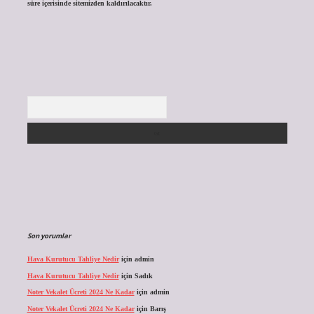
süre içerisinde sitemizden kaldırılacaktır.
Arama
Son yorumlar
Hava Kurutucu Tahliye Nedir
için
admin
Hava Kurutucu Tahliye Nedir
için
Sadık
Noter Vekalet Ücreti 2024 Ne Kadar
için
admin
Noter Vekalet Ücreti 2024 Ne Kadar
için
Barış