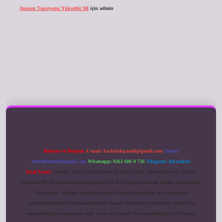
Anason Tansiyonu Yükseltir Mi
için
admin
ilbet giriş
Reklam ve İletişim:
E-mail:
backlinkpaneli@gmail.com
Teams:
forumhizmeti@gmail.com
Whatsapp: 0262 606 0 726
Telegram: @karabul
Yasal Uyarı:
Sitemiz, 5651 Sayılı Kanun gereğince Bilgi Teknolojileri ve İletişim
Kurumu (BTK) tarafından onaylanmış bir Yer Sağlayıcı olarak hizmet vermektedir.
Bu nedenle, sitedeki içerikleri proaktif olarak denetleme veya araştırma
yükümlülüğümüz bulunmamaktadır. Ancak, üyelerimiz yazdıkları içeriklerin
sorumluluğunu taşımakta olup, siteye üye olarak bu sorumluluğu kabul etmiş