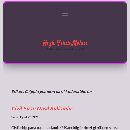
menüyü
Anasayfa
Gizlilik Politikası
Yasal Uyarı
aç
Hakkımızda
Hızlı Fikir Molası
Anlık bilgilerle zihnini tazele!
Etiket:
Chippin puanımı nasıl kullanabilirim
Civil Puan Nasıl Kullanılır
Tarih: Eylül 27, 2024
Civil chip para nasıl kullanılır? Kart bilgilerinizi girdikten sonra