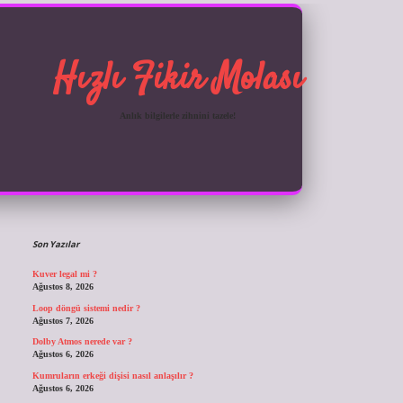
Hızlı Fikir Molası
Anlık bilgilerle zihnini tazele!
Sidebar
ilbet giriş
Son Yazılar
Kuver legal mi ?
Ağustos 8, 2026
Loop döngü sistemi nedir ?
Ağustos 7, 2026
Dolby Atmos nerede var ?
Ağustos 6, 2026
Kumruların erkeği dişisi nasıl anlaşılır ?
Ağustos 6, 2026