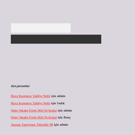
Arama
Son yorumlar
Hava Kurutucu Tahliye Nedir
için
admin
Hava Kurutucu Tahliye Nedir
için
Sadık
Noter Vekalet Ücreti 2024 Ne Kadar
için
admin
Noter Vekalet Ücreti 2024 Ne Kadar
için
Barış
Anason Tansiyonu Yükseltir Mi
için
admin