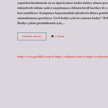
yaparken hesabınızda en az sipariş tutarı kadar bakiye olması gere
ödemelerde ödeme sadece uygulamaya eklenen kredi kartları ile y
harcanabiliyor. Kampanya kapsamındaki işlemlerin dünya genelind
tamamlanması gerekiyor. Civil hediye çeki ne zamana kadar? 30.09
Hediye çekini görüntülemek için,…
Civil
Devamını okuyun
2 Yorum
Puan
Nasıl
Kullanılır
https://www.profikir.com.tr
https://softpark.com.tr
https://yerhostes