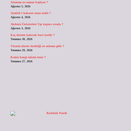
Avlanma ne zaman başlıyor ?
Ağustos 5, 2026
Atatürk’e hakaret cezası nedir ?
Ağustos 4, 2026
Akdeniz Üniversitesi Tıp kaçıncı sırada ?
Ağustos 3, 2026
Kaç dersten kalırsak burs kesilir ?
Temmuz 30, 2026
Vücutta klorür eksikliği ne anlama gelir ?
Temmuz 29, 2026
Koçlar hangi takımı tutar ?
Temmuz 27, 2026