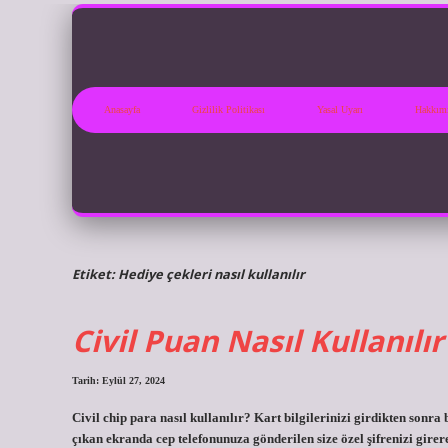
Anasayfa
Gizlilik Politikası
Yasal Uyarı
Hakkım
Etiket:
Hediye çekleri nasıl kullanılır
Civil Puan Nasıl Kullanılır
Tarih: Eylül 27, 2024
Civil chip para nasıl kullanılır? Kart bilgilerinizi girdikten son
çıkan ekranda cep telefonunuza gönderilen size özel şifrenizi girer