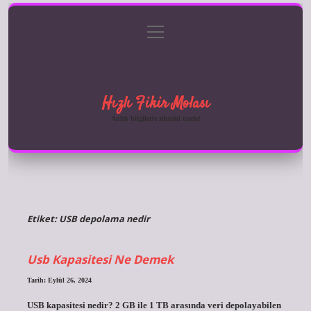
menüyü
Anasayfa
Gizlilik Politikası
Yasal Uyarı
aç
Hakkımızda
Hızlı Fikir Molası
Anlık bilgilerle zihnini tazele!
Etiket:
USB depolama nedir
Usb Kapasitesi Ne Demek
Tarih: Eylül 26, 2024
USB kapasitesi nedir? 2 GB ile 1 TB arasında veri depolayabilen