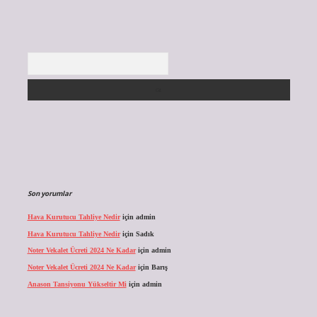
Arama
Son yorumlar
Hava Kurutucu Tahliye Nedir
için
admin
Hava Kurutucu Tahliye Nedir
için
Sadık
Noter Vekalet Ücreti 2024 Ne Kadar
için
admin
Noter Vekalet Ücreti 2024 Ne Kadar
için
Barış
Anason Tansiyonu Yükseltir Mi
için
admin