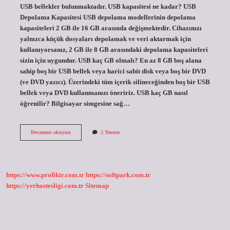
USB bellekler bulunmaktadır. USB kapasitesi ne kadar? USB
Depolama Kapasitesi USB depolama modellerinin depolama
kapasiteleri 2 GB ile 16 GB arasında değişmektedir. Cihazınızı
yalnızca küçük dosyaları depolamak ve veri aktarmak için
kullanıyorsanız, 2 GB ile 8 GB arasındaki depolama kapasiteleri
sizin için uygundur. USB kaç GB olmalı? En az 8 GB boş alana
sahip boş bir USB bellek veya harici sabit disk veya boş bir DVD
(ve DVD yazıcı). Üzerindeki tüm içerik silineceğinden boş bir USB
bellek veya DVD kullanmanızı öneririz. USB kaç GB nasıl
öğrenilir? Bilgisayar simgesine sağ…
Usb
Devamını okuyun
2 Yorum
Kapasitesi
Ne
Demek
https://www.profikir.com.tr
https://softpark.com.tr
https://yerhostesligi.com.tr
Sitemap