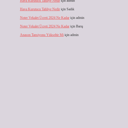
Hava Kurutucu Tahliye Nedir
için
admin
Hava Kurutucu Tahliye Nedir
için
Sadık
Noter Vekalet Ücreti 2024 Ne Kadar
için
admin
Noter Vekalet Ücreti 2024 Ne Kadar
için
Barış
Anason Tansiyonu Yükseltir Mi
için
admin