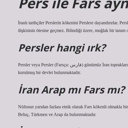
Pers ile Fars ay
İranlı tarihçiler Perslerin kökenini Perslere dayandırırlar. Pers
ilişkisinin ötesine geçmez. Bilindiği üzere, muğlak bir tanım 
Persler hangi ırk?
Persler veya Persler (Farsça: فارس) günümüz İran topraklarındaki İran topluluklarından biridir. Günümüzde Persler tarafından
kurulmuş bir devlet bulunmaktadır.
İran Arap mı Fars mı?
Nüfusun yarıdan fazlası etnik olarak Fars kökenli olmakla birl
Beluç, Türkmen ve Arap da bulunmaktadır.