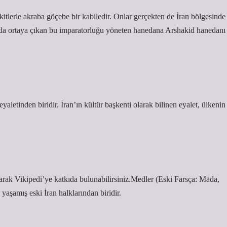
itlerle akraba göçebe bir kabiledir. Onlar gerçekten de İran bölgesinde
ılda ortaya çıkan bu imparatorluğu yöneten hanedana Arshakid hanedanı
larak Vikipedi’ye katkıda bulunabilirsiniz.Medler (Eski Farsça: Māda,
eybatı bölgesinde yaşamış eski İran halklarından biridir.