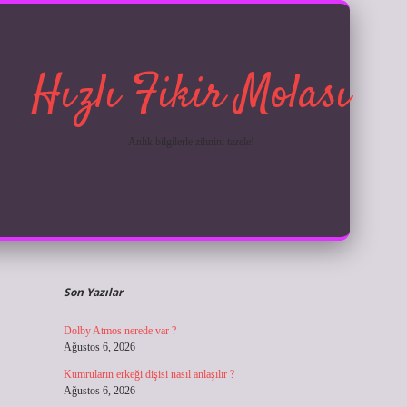
Hızlı Fikir Molası
Anlık bilgilerle zihnini tazele!
Sidebar
ilbet giriş
Son Yazılar
Dolby Atmos nerede var ?
Ağustos 6, 2026
Kumruların erkeği dişisi nasıl anlaşılır ?
Ağustos 6, 2026