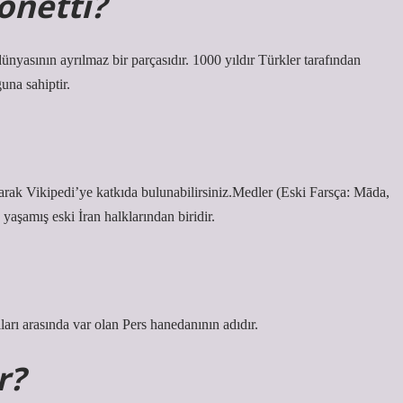
yönetti?
nyasının ayrılmaz bir parçasıdır. 1000 yıldır Türkler tarafından
una sahiptir.
larak Vikipedi’ye katkıda bulunabilirsiniz.Medler (Eski Farsça: Māda,
eybatı bölgesinde yaşamış eski İran halklarından biridir.
rı arasında var olan Pers hanedanının adıdır.
r?