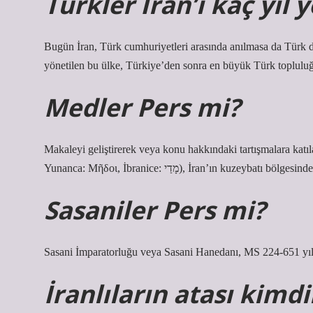
Türkler İran’ı kaç yıl 
Bugün İran, Türk cumhuriyetleri arasında anılmasa da Türk dü
yönetilen bu ülke, Türkiye’den sonra en büyük Türk topluluğ
Medler Pers mi?
Makaleyi geliştirerek veya konu hakkındaki tartışmalara katı
Yunanca: Μῆδοι, İbranice: מָדַי), İran’ın kuz
Sasaniler Pers mi?
Sasani İmparatorluğu veya Sasani Hanedanı, MS 224-651 yılla
İranlıların atası kimdi