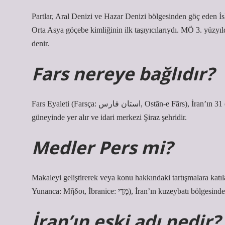
Partlar, Aral Denizi ve Hazar Denizi bölgesinden göç eden İsk
Orta Asya göçebe kimliğinin ilk taşıyıcılarıydı. MÖ 3. yüzy
denir.
Fars nereye bağlıdır?
Fars Eyaleti (Farsça: استان فارس, Ostān-e Fārs), İran’ın 31 eyaletinden biridir. İran’ın kültür başkenti olarak bilinen eyalet, ülkenin
güneyinde yer alır ve idari merkezi Şiraz şehridir.
Medler Pers mi?
Makaleyi geliştirerek veya konu hakkındaki tartışmalara katı
Yunanca: Μῆδοι, İbranice: מָדַי), İran’ın kuz
İran’ın eski adı nedir?