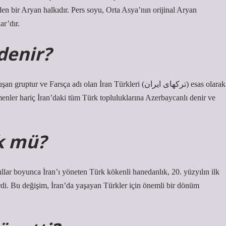
en bir Aryan halkıdır. Pers soyu, Orta Asya’nın orijinal Aryan
ar’dır.
denir?
 Farsça adı olan İran Türkleri (ترکهای ایران) esas olarak
menler hariç İran’daki tüm Türk topluluklarına Azerbaycanlı denir ve
k mü?
lar boyunca İran’ı yöneten Türk kökenli hanedanlık, 20. yüzyılın ilk
rdi. Bu değişim, İran’da yaşayan Türkler için önemli bir dönüm