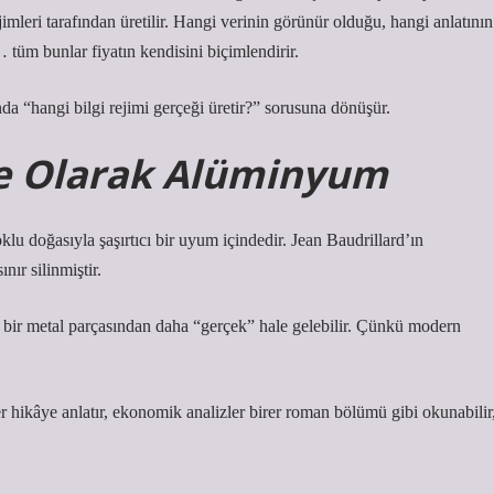
imleri tarafından üretilir. Hangi verinin görünür olduğu, hangi anlatının
tüm bunlar fiyatın kendisini biçimlendirir.
a “hangi bilgi rejimi gerçeği üretir?” sorusuna dönüşür.
e Olarak Alüminyum
u doğasıyla şaşırtıcı bir uyum içindedir. Jean Baudrillard’ın
nır silinmiştir.
 bir metal parçasından daha “gerçek” hale gelebilir. Çünkü modern
rer hikâye anlatır, ekonomik analizler birer roman bölümü gibi okunabilir