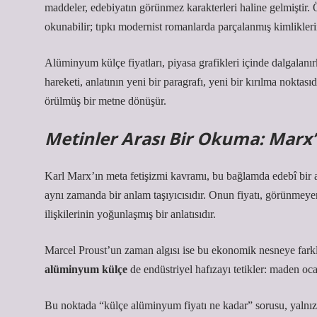
maddeler, edebiyatın görünmez karakterleri haline gelmiştir. 
okunabilir; tıpkı modernist romanlarda parçalanmış kimliklerin
Alüminyum külçe fiyatları, piyasa grafikleri içinde dalgalanır
hareketi, anlatının yeni bir paragrafı, yeni bir kırılma noktas
örülmüş bir metne dönüşür.
Metinler Arası Bir Okuma: Marx’
Karl Marx’ın meta fetişizmi kavramı, bu bağlamda edebî bir an
aynı zamanda bir anlam taşıyıcısıdır. Onun fiyatı, görünmeyen 
ilişkilerinin yoğunlaşmış bir anlatısıdır.
Marcel Proust’un zaman algısı ise bu ekonomik nesneye farklı b
alüminyum külçe
de endüstriyel hafızayı tetikler: maden ocakla
Bu noktada “külçe alüminyum fiyatı ne kadar” sorusu, yalnızc