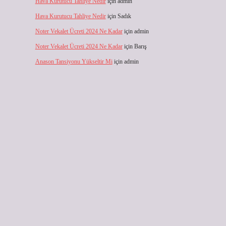
Hava Kurutucu Tahliye Nedir
için
admin
Hava Kurutucu Tahliye Nedir
için
Sadık
Noter Vekalet Ücreti 2024 Ne Kadar
için
admin
Noter Vekalet Ücreti 2024 Ne Kadar
için
Barış
Anason Tansiyonu Yükseltir Mi
için
admin