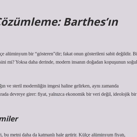
Çözümleme: Barthes’ın
çe alüminyum bir “gösteren”dir; fakat onun gösterileni sabit değildir. Bi
mgesini mi? Yoksa daha derinde, modern insanın doğadan kopuşunun soğu
ın ve steril modernliğin imgesi haline gelirken, aynı zamanda
ada devreye girer: fiyat, yalnızca ekonomik bir veri değil, ideolojik bir
miler
ri, bu metni daha da katmanlı hale getirir. Külçe alüminyum fiyatı,