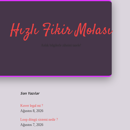
Hızlı Fikir Molası
Anlık bilgilerle zihnini tazele!
Sidebar
ilbet giriş
Son Yazılar
Kuver legal mi ?
Ağustos 8, 2026
Loop döngü sistemi nedir ?
Ağustos 7, 2026