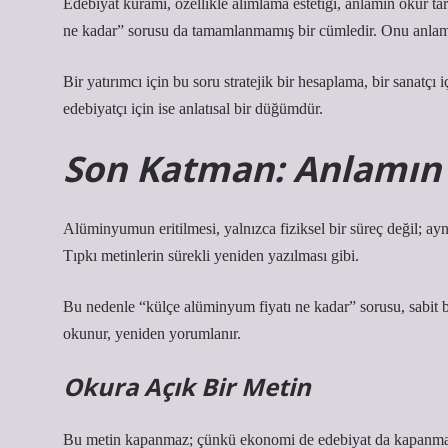
Edebiyat kuramı, özellikle alımlama estetiği, anlamın okur 
ne kadar” sorusu da tamamlanmamış bir cümledir. Onu anlaml
Bir yatırımcı için bu soru stratejik bir hesaplama, bir sanatçı i
edebiyatçı için ise anlatısal bir düğümdür.
Son Katman: Anlamın E
Alüminyumun eritilmesi, yalnızca fiziksel bir süreç değil; ay
Tıpkı metinlerin sürekli yeniden yazılması gibi.
Bu nedenle “külçe alüminyum fiyatı ne kadar” sorusu, sabit b
okunur, yeniden yorumlanır.
Okura Açık Bir Metin
Bu metin kapanmaz; çünkü ekonomi de edebiyat da kapanmaz. 