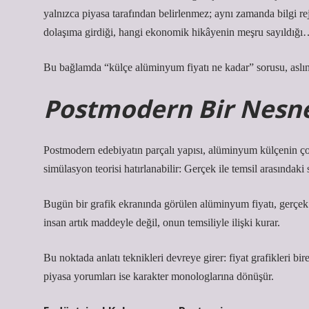
yalnızca piyasa tarafından belirlenmez; aynı zamanda bilgi rej
dolaşıma girdiği, hangi ekonomik hikâyenin meşru sayıldığı… 
Bu bağlamda “külçe alüminyum fiyatı ne kadar” sorusu, aslınd
Postmodern Bir Nesn
Postmodern edebiyatın parçalı yapısı, alüminyum külçenin çokl
simülasyon teorisi hatırlanabilir: Gerçek ile temsil arasındaki sı
Bugün bir grafik ekranında görülen alüminyum fiyatı, gerçek
insan artık maddeyle değil, onun temsiliyle ilişki kurar.
Bu noktada
anlatı teknikleri
devreye girer: fiyat grafikleri bi
piyasa yorumları ise karakter monologlarına dönüşür.