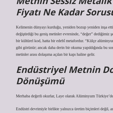
Metnin Sessiz Metali
Fiyatı Ne Kadar Soru
Kelimenin dünyayı kurduğu, yeniden bozup yeniden inşa ettiği
değiştirdiği bu geniş metinler evreninde, “değer” dediğimiz ş
bir kültürel kod, hatta bir edebî metafordur. “Külçe alüminyum
gibi görünür; ancak daha derin bir okuma yapıldığında bu sor
metinler arası dolaşıma açılan bir kapı haline gelir.
Endüstriyel Metnin Do
Dönüşümü
Merhaba değerli okurlar, Laye olarak Alüminyum Türkiye’de ne
Endüstri devrimiyle birlikte yalnızca üretim biçimleri değil,