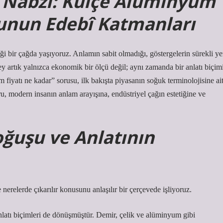
k Nabzı: Külçe Alüminyum
sunun Edebî Katmanları
 bir çağda yaşıyoruz. Anlamın sabit olmadığı, göstergelerin sürekli ye
ey artık yalnızca ekonomik bir ölçü değil; aynı zamanda bir anlatı biçimi
 fiyatı ne kadar” sorusu, ilk bakışta piyasanın soğuk terminolojisine ai
u, modern insanın anlam arayışına, endüstriyel çağın estetiğine ve
ğuşu ve Anlatının
relerde çıkarılır konusunu anlaşılır bir çerçevede işliyoruz.
 anlatı biçimleri de dönüşmüştür. Demir, çelik ve alüminyum gibi