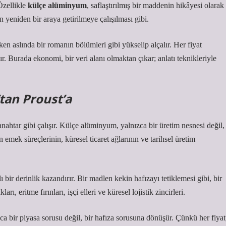
Özellikle
külçe alüminyum
, saflaştırılmış bir maddenin hikâyesi olarak
 yeniden bir araya getirilmeye çalışılması gibi.
ken aslında bir romanın bölümleri gibi yükselip alçalır. Her fiyat
ıdır. Burada ekonomi, bir veri alanı olmaktan çıkar;
anlatı teknikleri
yle
tan Proust’a
ahtar gibi çalışır. Külçe alüminyum, yalnızca bir üretim nesnesi değil,
emek süreçlerinin, küresel ticaret ağlarının ve tarihsel üretim
ir derinlik kazandırır. Bir madlen kekin hafızayı tetiklemesi gibi, bir
rı, eritme fırınları, işçi elleri ve küresel lojistik zincirleri.
a bir piyasa sorusu değil, bir hafıza sorusuna dönüşür. Çünkü her fiyat