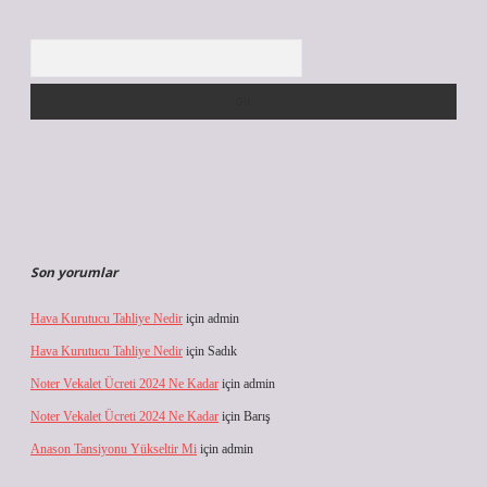
Arama
Son yorumlar
Hava Kurutucu Tahliye Nedir
için
admin
Hava Kurutucu Tahliye Nedir
için
Sadık
Noter Vekalet Ücreti 2024 Ne Kadar
için
admin
Noter Vekalet Ücreti 2024 Ne Kadar
için
Barış
Anason Tansiyonu Yükseltir Mi
için
admin