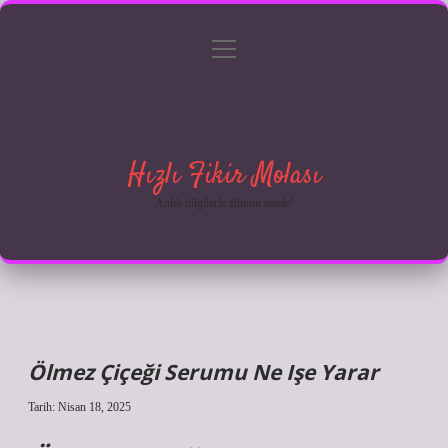
menüyü
Anasayfa
Gizlilik Politikası
Yasal Uyarı
aç
Hakkımızda
Hızlı Fikir Molası
Anlık bilgilerle zihnini tazele!
Ölmez Çiçeği Serumu Ne Işe Yarar
Tarih: Nisan 18, 2025