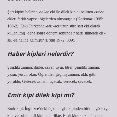
Şart kipini belirten -sa/-se eki ile dilek kipini belirten -sa/-se
ekleri farklı yapısal öğelerden oluşmuştur (Korkmaz 1995:
160-2). Eski Türkçede -sar, -ser uzun süre şart eki olarak
kullanılmış, daha sonra dönem sonunda r harfi silinerek ek -
sa, -se haline gelmiştir (Ergin 1972: 309).
Haber kipleri nelerdir?
Şimdiki zaman: dinler, sayar, uyur, titrer. Şimdiki zaman:
yazar, yürür, okur. Öğrenilen geçmiş zaman: aldı, gitti,
yoruldu. Gelecek zaman: uçacak, verecek, sevecek.
Emir kipi dilek kipi mi?
Emir kipi, İngilizce’deki üç dilbilgisi kipinden biridir, gösterge
kipi ve subjonktif kipi ile birlikte. Emir kipindeki cümleler