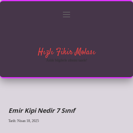
menüyü
Anasayfa
Gizlilik Politikası
Yasal Uyarı
aç
Hakkımızda
Hızlı Fikir Molası
Anlık bilgilerle zihnini tazele!
Emir Kipi Nedir 7 Sınıf
Tarih: Nisan 18, 2025