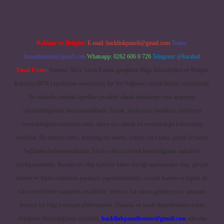
Reklam ve İletişim:
E-mail:
backlinkpaneli@gmail.com
Teams:
forumhizmeti@gmail.com
Whatsapp: 0262 606 0 726
Telegram: @karabul
Yasal Uyarı:
Sitemiz, 5651 Sayılı Kanun gereğince Bilgi Teknolojileri ve İletişim
Kurumu (BTK) tarafından onaylanmış bir Yer Sağlayıcı olarak hizmet vermektedir.
Bu nedenle, sitedeki içerikleri proaktif olarak denetleme veya araştırma
yükümlülüğümüz bulunmamaktadır. Ancak, üyelerimiz yazdıkları içeriklerin
sorumluluğunu taşımakta olup, siteye üye olarak bu sorumluluğu kabul etmiş
sayılırlar. Bu internet sitesi, herhangi bir marka, kurum veya şahıs şirketi ile hiçbir
bağlantısı bulunmamaktadır. Sitede yalnızca kendi hazırladığımız makaleler
paylaşılmaktadır. Burada yer alan içerikler haber niteliği taşımamakta olup, gerçek
kurum ve kişiler hakkında paylaşım yapılmamaktadır. Gerçek kurum ve kişiler ile
isim benzerlikleri tamamen tesadüfidir. Sitemiz, kar amacı gütmeyen ve tamamen
ücretsiz bir bilgi paylaşım platformudur. Hukuka ve yasal düzenlemelere aykırı
olduğunu düşündüğünüz içerikleri,
backlinkpanelicomtr@gmail.com
adresine