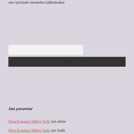
süre içerisinde sitemizden kaldırılacaktır.
Arama
Son yorumlar
Hava Kurutucu Tahliye Nedir
için
admin
Hava Kurutucu Tahliye Nedir
için
Sadık