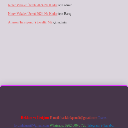
Noter Vekalet Ücreti 2024 Ne Kadar
için
admin
Noter Vekalet Ücreti 2024 Ne Kadar
için
Barış
Anason Tansiyonu Yükseltir Mi
için
admin
iş
Reklam ve İletişim:
E-mail:
backlinkpaneli@gmail.com
Teams:
forumhizmeti@gmail.com
Whatsapp: 0262 606 0 726
Telegram: @karabul