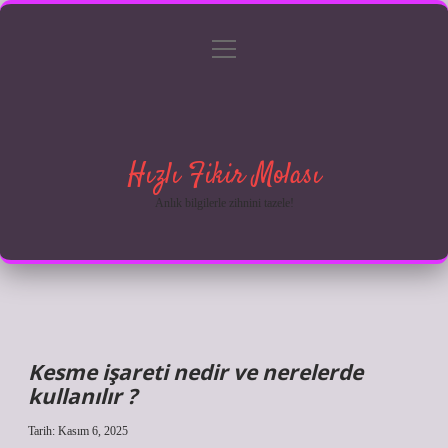
menüyü
Anasayfa
Gizlilik Politikası
Yasal Uyarı
aç
Hakkımızda
Hızlı Fikir Molası
Anlık bilgilerle zihnini tazele!
Kesme işareti nedir ve nerelerde
kullanılır ?
Tarih: Kasım 6, 2025