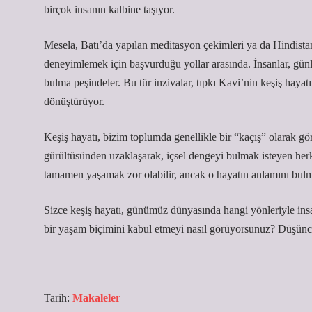
birçok insanın kalbine taşıyor.
Mesela, Batı’da yapılan meditasyon çekimleri ya da Hindista
deneyimlemek için başvurduğu yollar arasında. İnsanlar, günl
bulma peşindeler. Bu tür inzivalar, tıpkı Kavi’nin keşiş hayat
dönüştürüyor.
Keşiş hayatı, bizim toplumda genellikle bir “kaçış” olarak görü
gürültüsünden uzaklaşarak, içsel dengeyi bulmak isteyen her
tamamen yaşamak zor olabilir, ancak o hayatın anlamını bulma
Sizce keşiş hayatı, günümüz dünyasında hangi yönleriyle insa
bir yaşam biçimini kabul etmeyi nasıl görüyorsunuz? Düşünce
Tarih:
Makaleler