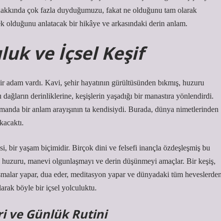
zı hakkında çok fazla duyduğumuzu, fakat ne olduğunu tam olarak
mek olduğunu anlatacak bir hikâye ve arkasındaki derin anlam.
luk ve İçsel Keşif
ir adam vardı. Kavi, şehir hayatının gürültüsünden bıkmış, huzuru
nu dağların derinliklerine, keşişlerin yaşadığı bir manastıra yönlendirdi.
zamanda bir anlam arayışının ta kendisiydi. Burada, dünya nimetlerinden
kacaktı.
esi, bir yaşam biçimidir. Birçok dini ve felsefi inançla özdeşleşmiş bu
el huzuru, manevi olgunlaşmayı ve derin düşünmeyi amaçlar. Bir keşiş,
ışmalar yapar, dua eder, meditasyon yapar ve dünyadaki tüm heveslerde
larak böyle bir içsel yolculuktu.
ri ve Günlük Rutini