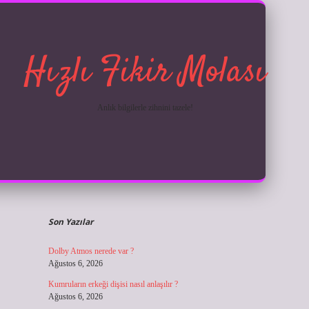
Hızlı Fikir Molası
Anlık bilgilerle zihnini tazele!
Sidebar
ilbet giriş
Son Yazılar
Dolby Atmos nerede var ?
Ağustos 6, 2026
Kumruların erkeği dişisi nasıl anlaşılır ?
Ağustos 6, 2026