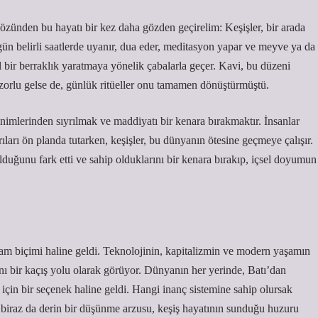
 gözünden bu hayatı bir kez daha gözden geçirelim: Keşişler, bir arada
r gün belirli saatlerde uyanır, dua eder, meditasyon yapar ve meyve ya da
l bir berraklık yaratmaya yönelik çabalarla geçer. Kavi, bu düzeni
zorlu gelse de, günlük ritüeller onu tamamen dönüştürmüştü.
inimlerinden sıyrılmak ve maddiyatı bir kenara bırakmaktır. İnsanlar
rıları ön planda tutarken, keşişler, bu dünyanın ötesine geçmeye çalışır.
lduğunu fark etti ve sahip olduklarını bir kenara bırakıp, içsel doyumun
am biçimi haline geldi. Teknolojinin, kapitalizmin ve modern yaşamın
ı bir kaçış yolu olarak görüyor. Dünyanın her yerinde, Batı’dan
 için bir seçenek haline geldi. Hangi inanç sistemine sahip olursak
e biraz da derin bir düşünme arzusu, keşiş hayatının sunduğu huzuru