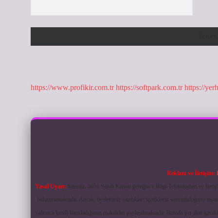
https://www.profikir.com.tr
https://softpark.com.tr
https://yer
Reklam ve İletişim:
Yasal Uyarı:
Sitemiz, 5651 Sayılı Kanun gereğince Bilgi Teknolojileri ve İlet
bulunmamaktadır. Ancak, üyelerimiz yazdıkları içeriklerin sorumluluğunu taşımak
yalnızca kendi hazırladığımız makaleler paylaşılmaktadır. Burada yer alan içerik