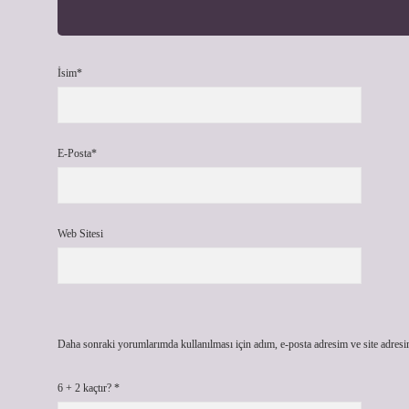
İsim*
E-Posta*
Web Sitesi
Daha sonraki yorumlarımda kullanılması için adım, e-posta adresim ve site adresi
6 + 2 kaçtır?
*