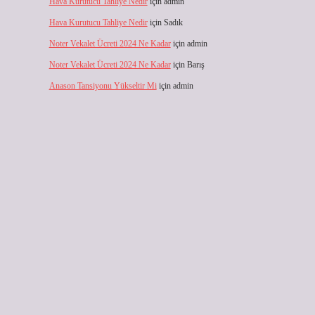
Hava Kurutucu Tahliye Nedir
için
admin
Hava Kurutucu Tahliye Nedir
için
Sadık
Noter Vekalet Ücreti 2024 Ne Kadar
için
admin
Noter Vekalet Ücreti 2024 Ne Kadar
için
Barış
Anason Tansiyonu Yükseltir Mi
için
admin