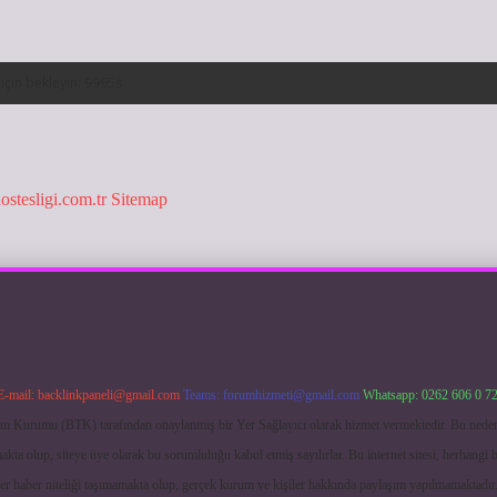
hostesligi.com.tr
Sitemap
E-mail:
backlinkpaneli@gmail.com
Teams:
forumhizmeti@gmail.com
Whatsapp: 0262 606 0 7
işim Kurumu (BTK) tarafından onaylanmış bir Yer Sağlayıcı olarak hizmet vermektedir. Bu neden
ta olup, siteye üye olarak bu sorumluluğu kabul etmiş sayılırlar. Bu internet sitesi, herhangi b
ler haber niteliği taşımamakta olup, gerçek kurum ve kişiler hakkında paylaşım yapılmamaktadır.