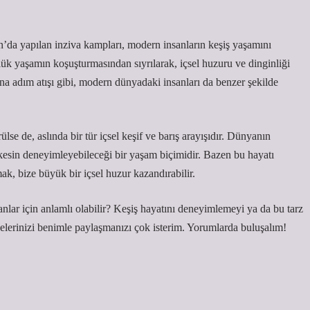
n’da yapılan inziva kampları, modern insanların keşiş yaşamını
ük yaşamın koşuşturmasından sıyrılarak, içsel huzuru ve dinginliği
ına adım atışı gibi, modern dünyadaki insanları da benzer şekilde
lse de, aslında bir tür içsel keşif ve barış arayışıdır. Dünyanın
kesin deneyimleyebileceği bir yaşam biçimidir. Bazen bu hayatı
k, bize büyük bir içsel huzur kazandırabilir.
nlar için anlamlı olabilir? Keşiş hayatını deneyimlemeyi ya da bu tarz
lerinizi benimle paylaşmanızı çok isterim. Yorumlarda buluşalım!