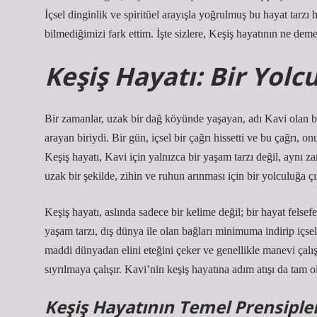
İçsel dinginlik ve spiritüel arayışla yoğrulmuş bu hayat tar
bilmediğimizi fark ettim. İşte sizlere, Keşiş hayatının ne de
Keşiş Hayatı: Bir Yolcu
Bir zamanlar, uzak bir dağ köyünde yaşayan, adı Kavi olan b
arayan biriydi. Bir gün, içsel bir çağrı hissetti ve bu çağrı, o
Keşiş hayatı, Kavi için yalnızca bir yaşam tarzı değil, aynı 
uzak bir şekilde, zihin ve ruhun arınması için bir yolculuğa çı
Keşiş hayatı, aslında sadece bir kelime değil; bir hayat felsef
yaşam tarzı, dış dünya ile olan bağları minimuma indirip içs
maddi dünyadan elini eteğini çeker ve genellikle manevi çal
sıyrılmaya çalışır. Kavi’nin keşiş hayatına adım atışı da tam o
Keşiş Hayatının Temel Prensiple