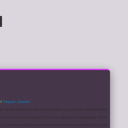
26
Telegram: @karabul
le, sitedeki içerikleri proaktif olarak denetleme veya araştırma yükümlülüğümüz
ir marka, kurum veya şahıs şirketi ile hiçbir bağlantısı bulunmamaktadır. Sitede
 Gerçek kurum ve kişiler ile isim benzerlikleri tamamen tesadüfidir. Sitemiz, kar