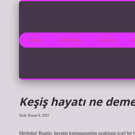
Anasayfa
Gizlilik Politikası
Yasal Uyarı
Ha
Keşiş hayatı ne deme
Tarih: Kasım 6, 2025
Merhaba! Bugün, hayatın karmaşasından uzaklaşıp içsel bir hu