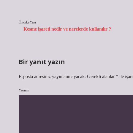
Önceki Yazı
Kesme işareti nedir ve nerelerde kullanılır ?
Bir yanıt yazın
E-posta adresiniz yayınlanmayacak.
Gerekli alanlar
*
ile işar
Yorum