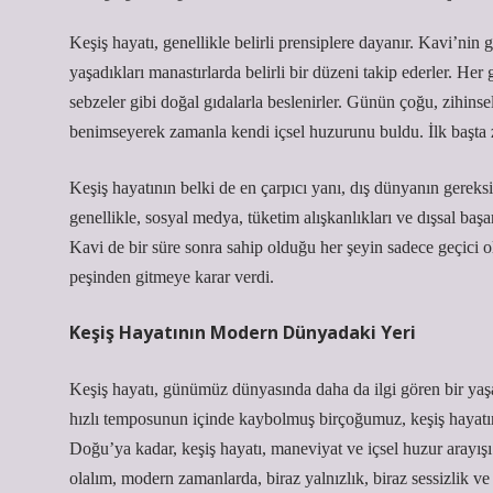
Keşiş hayatı, genellikle belirli prensiplere dayanır. Kavi’nin
yaşadıkları manastırlarda belirli bir düzeni takip ederler. He
sebzeler gibi doğal gıdalarla beslenirler. Günün çoğu, zihinse
benimseyerek zamanla kendi içsel huzurunu buldu. İlk başta 
Keşiş hayatının belki de en çarpıcı yanı, dış dünyanın gereks
genellikle, sosyal medya, tüketim alışkanlıkları ve dışsal başa
Kavi de bir süre sonra sahip olduğu her şeyin sadece geçici o
peşinden gitmeye karar verdi.
Keşiş Hayatının Modern Dünyadaki Yeri
Keşiş hayatı, günümüz dünyasında daha da ilgi gören bir yaş
hızlı temposunun içinde kaybolmuş birçoğumuz, keşiş hayatın
Doğu’ya kadar, keşiş hayatı, maneviyat ve içsel huzur arayışı
olalım, modern zamanlarda, biraz yalnızlık, biraz sessizlik v