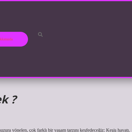
kkımızda
k ?
zura yönelen, çok farklı bir yaşam tarzını keşfedeceğiz: Keşiş hayatı.