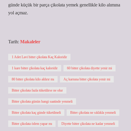
günde küçük bir parça çikolata yemek genellikle kilo alımına
yol açmaz.
Tarih:
Makaleler
1 Adet Lavi bitter çikolata Kaç Kaloridir
1 kare bitter çikolata kaç kaloridir
60 bitter çikolata diyette yenir mi
80 bitter çikolata kilo aldırır mı
Aç karnına bitter çikolata yenir mi
Bitter çikolata fazla tüketilirse ne olur
Bitter çikolata günün hangi saatinde yenmeli
Bitter çikolata kaç günde tüketilmeli
Bitter çikolata ne sıklıkla yenmeli
Bitter çikolata ödem yapar mı
Diyette bitter çikolata ne kadar yenmeli