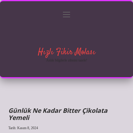
menüyü
Anasayfa
Gizlilik Politikası
Yasal Uyarı
aç
Hakkımızda
Hızlı Fikir Molası
Anlık bilgilerle zihnini tazele!
Günlük Ne Kadar Bitter Çikolata
Yemeli
Tarih: Kasım 8, 2024