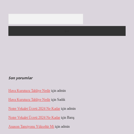
Arama
Son yorumlar
Hava Kurutucu Tahliye Nedir
için
admin
Hava Kurutucu Tahliye Nedir
için
Sadık
Noter Vekalet Ücreti 2024 Ne Kadar
için
admin
Noter Vekalet Ücreti 2024 Ne Kadar
için
Barış
Anason Tansiyonu Yükseltir Mi
için
admin