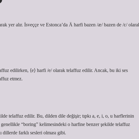
?
ak yer alır. İsveççe ve Estonca’da Ä harfi bazen /æ/ bazen de /ɛ/ olara
ffuz edilirken, ⟨e⟩ harfi /e/ olarak telaffuz edilir. Ancak, bu iki ses
laffuz etmez.
e telaffuz edilir. Bu, dilden dile değişir; tıpkı a, e, i, o, u harflerinin
fi genellikle “boring” kelimesindeki o harfine benzer şekilde telaffuz
lı dillerde farklı sesleri olması gibi.