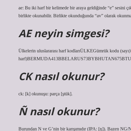
ae: Bu iki harf bir kelimede bir araya geldiğinde “e” sesini çı
birlikte okunabilir. Birlikte okunduğunda “av” olarak okunmal
AE neyin simgesi?
Ülkelerin uluslararası harf kodlarıÜLKEGümrük kodu (s
harf)BERMUDA413BBELARUS73BYBHUTAN675BTUNIT
CK nasıl okunur?
ck: [k] okunuşu: parça [ştük].
Ñ nasıl okunur?
Burundan N ve G’nin bir karışımıdır (IPA: [ŋ]). Bazen NG/N