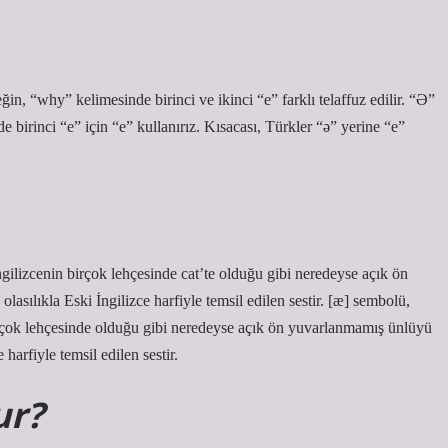
, “why” kelimesinde birinci ve ikinci “e” farklı telaffuz edilir. “Ə”
de birinci “e” için “e” kullanırız. Kısacası, Türkler “ə” yerine “e”
ilizcenin birçok lehçesinde cat’te olduğu gibi neredeyse açık ön
lasılıkla Eski İngilizce harfiyle temsil edilen sestir. [æ] sembolü,
irçok lehçesinde olduğu gibi neredeyse açık ön yuvarlanmamış ünlüyü
 harfiyle temsil edilen sestir.
ur?