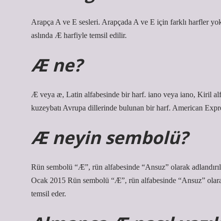
Arapça A ve E sesleri. Arapçada A ve E için farklı harfler yok
aslında Æ harfiyle temsil edilir.
Æ ne?
Æ veya æ, Latin alfabesinde bir harf. iano veya iano, Kiril al
kuzeybatı Avrupa dillerinde bulunan bir harf. American Express
Æ neyin sembolü?
Rün sembolü “Æ”, rün alfabesinde “Ansuz” olarak adlandırılır
Ocak 2015 Rün sembolü “Æ”, rün alfabesinde “Ansuz” olarak 
temsil eder.