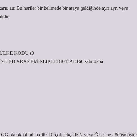
karır. au: Bu harfler bir kelimede bir araya geldiğinde ayrı ayrı veya
ıdır.
ayı)ÜLKE KODU (3
ED ARAP EMİRLİKLERİ647AE160 satır daha
GG olarak tahmin edilir. Birçok lehçede N veya Ğ sesine dönüşmüştür