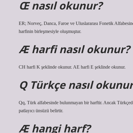
Œ nasıl okunur?
ER; Norveç, Danca, Faroe ve Uluslararası Fonetik Alfabesinde
harfinin birleşmesiyle oluşmuştur.
Æ harfi nasıl okunur?
CH harfi K şeklinde okunur. AE harfi E şeklinde okunur.
Q Türkçe nasıl okunu
Qq, Türk alfabesinde bulunmayan bir harftir. Ancak Türkçede k
patlayıcı ünsüzü belirtir.
Æ hangi harf?