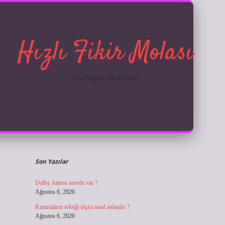
Hızlı Fikir Molası
Anlık bilgilerle zihnini tazele!
Sidebar
ilbet giriş
Son Yazılar
Dolby Atmos nerede var ?
Ağustos 6, 2026
Kumruların erkeği dişisi nasıl anlaşılır ?
Ağustos 6, 2026