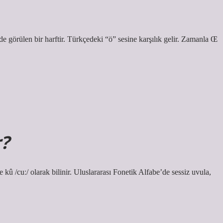
 görülen bir harftir. Türkçedeki “ö” sesine karşılık gelir. Zamanla Œ
r?
û /cuː/ olarak bilinir. Uluslararası Fonetik Alfabe’de sessiz uvula,