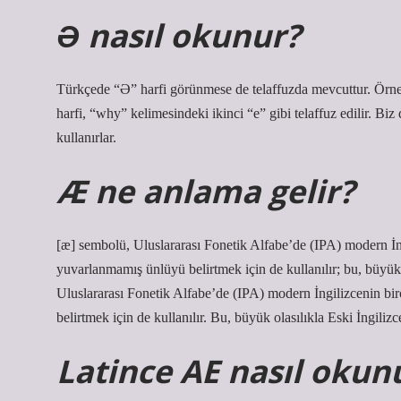
Ə nasıl okunur?
Türkçede “Ə” harfi görünmese de telaffuzda mevcuttur. Örneğin
harfi, “why” kelimesindeki ikinci “e” gibi telaffuz edilir. Biz 
kullanırlar.
Æ ne anlama gelir?
[æ] sembolü, Uluslararası Fonetik Alfabe’de (IPA) modern İng
yuvarlanmamış ünlüyü belirtmek için de kullanılır; bu, büyük o
Uluslararası Fonetik Alfabe’de (IPA) modern İngilizcenin b
belirtmek için de kullanılır. Bu, büyük olasılıkla Eski İngilizce
Latince AE nasıl okun