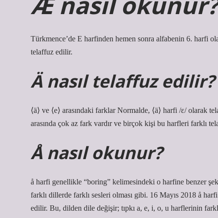
Æ nasıl okunur
Türkmence’de E harfinden hemen sonra alfabenin 6. harfi olar
telaffuz edilir.
Ä nasıl telaffuz edilir?
⟨ä⟩ ve ⟨e⟩ arasındaki farklar Normalde, ⟨ä⟩ harfi /ɛ/ olarak tela
arasında çok az fark vardır ve birçok kişi bu harfleri farklı te
Å nasıl okunur?
å harfi genellikle “boring” kelimesindeki o harfine benzer şekild
farklı dillerde farklı sesleri olması gibi. 16 Mayıs 2018 å har
edilir. Bu, dilden dile değişir; tıpkı a, e, i, o, u harflerinin fark