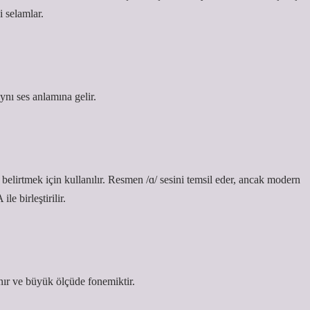
i selamlar.
aynı ses anlamına gelir.
elirtmek için kullanılır. Resmen /ɑ/ sesini temsil eder, ancak modern
le birleştirilir.
anır ve büyük ölçüde fonemiktir.