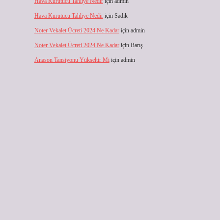
Hava Kurutucu Tahliye Nedir
için
admin
Hava Kurutucu Tahliye Nedir
için
Sadık
Noter Vekalet Ücreti 2024 Ne Kadar
için
admin
Noter Vekalet Ücreti 2024 Ne Kadar
için
Barış
Anason Tansiyonu Yükseltir Mi
için
admin