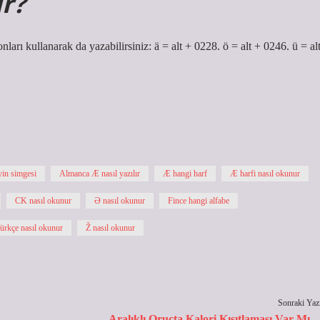
ır?
arı kullanarak da yazabilirsiniz: ä = alt + 0228. ö = alt + 0246. ü = al
in simgesi
Almanca Æ nasıl yazılır
Æ hangi harf
Æ harfi nasıl okunur
CK nasıl okunur
Ə nasıl okunur
Fince hangi alfabe
ürkçe nasıl okunur
Ž nasıl okunur
Sonraki Yaz
Aralıklı Oruçta Kalori Kısıtlaması Var Mı