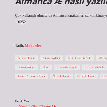
Almanca Æ nasıl yazıl
Çok kullanışlı olmasa da Almanca karakterleri şu kombinasyonl
+ 0252.
Tarih:
Makaleler
Å nasıl okunur
A nasıl söylenir
Ä nasıl telaffuz edilir
AE ney
Æ nasıl okunur
Æ ne
Æ ne anlama gelir
Æ neyin sembolü
Latince AE nasıl okunur
Ñ nasıl okunur
Œ nasıl okunur
Q T
Önceki Yazı
Yandal Okul Uzatır Mı