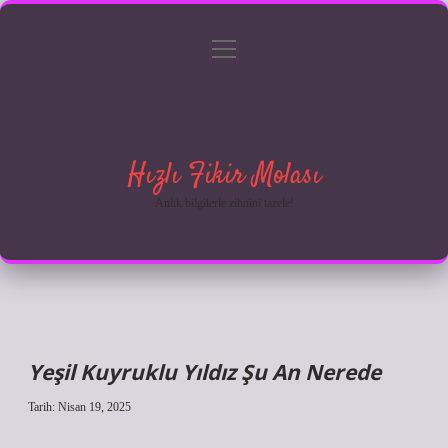
menüyü
Anasayfa
Gizlilik Politikası
Yasal Uyarı
aç
Hakkımızda
Hızlı Fikir Molası
Anlık bilgilerle zihnini tazele!
Yeşil Kuyruklu Yıldız Şu An Nerede
Tarih: Nisan 19, 2025