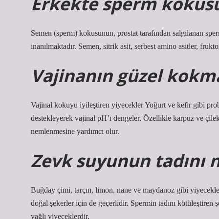
Erkekte sperm kokusu
Semen (sperm) kokusunun, prostat tarafından salgılanan sper
inanılmaktadır. Semen, sitrik asit, serbest amino asitler, frukt
Vajinanın güzel kokma
Vajinal kokuyu iyileştiren yiyecekler Yoğurt ve kefir gibi prob
destekleyerek vajinal pH’ı dengeler. Özellikle karpuz ve çil
nemlenmesine yardımcı olur.
Zevk suyunun tadını ne
Buğday çimi, tarçın, limon, nane ve maydanoz gibi yiyecekler s
doğal şekerler için de geçerlidir. Spermin tadını kötüleştiren ş
yağlı yiyeceklerdir.