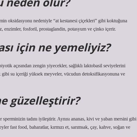
 neden olur?
min oksidasyonu nedeniyle “at kestanesi çiçekleri” gibi koktuğuna
oz, enzimler, fosforil, prostaglandin, potasyum ve çinko içerir.
sı için ne yemeliyiz?
iyotik açısından zengin yiyecekler, sağlıklı laktobasil seviyelerini
ek gibi su içeriği yüksek meyveler, vücudun detoksifikasyonuna ve
 güzelleştirir?
perminizin tadını iyileştirir. Aynısı ananas, kivi ve yaban mersini gibi
eyler fast food, baharatlar, kırmızı et, sarımsak, çay, kahve, soğan ve