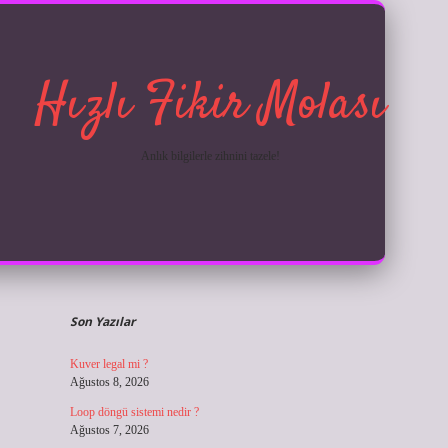
Hızlı Fikir Molası
Anlık bilgilerle zihnini tazele!
Sidebar
ilbet giriş
Son Yazılar
Kuver legal mi ?
Ağustos 8, 2026
Loop döngü sistemi nedir ?
Ağustos 7, 2026