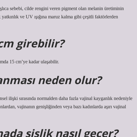
lıca sebebi, cilde rengini veren pigment olan melanin üretiminin
k yatkınlık ve UV ışığına maruz kalma gibi çeşitli faktörlerden
cm girebilir?
umda 15 cm’ye kadar ulaşabilir.
lanması neden olur?
nsel ilişki sırasında normalden daha fazla vajinal kayganlık nedeniyle
lardan, vajinanın genişliğinden veya bazı kadınlarda aşırı vajinal
nada şişlik nasıl geçer?