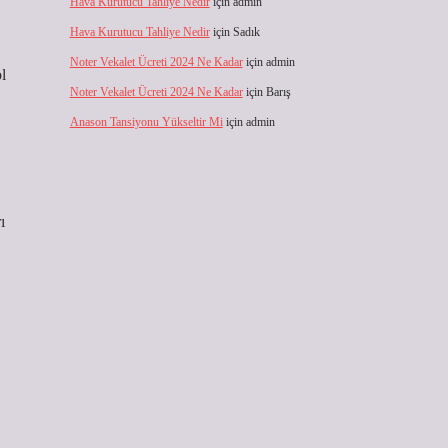
Hava Kurutucu Tahliye Nedir
için
admin
Hava Kurutucu Tahliye Nedir
için
Sadık
Noter Vekalet Ücreti 2024 Ne Kadar
için
admin
l
Noter Vekalet Ücreti 2024 Ne Kadar
için
Barış
Anason Tansiyonu Yükseltir Mi
için
admin
ı