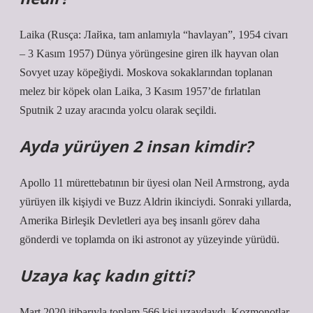
Laika (Rusça: Лайка, tam anlamıyla “havlayan”, 1954 civarı
– 3 Kasım 1957) Dünya yörüngesine giren ilk hayvan olan
Sovyet uzay köpeğiydi. Moskova sokaklarından toplanan
melez bir köpek olan Laika, 3 Kasım 1957’de fırlatılan
Sputnik 2 uzay aracında yolcu olarak seçildi.
Ayda yürüyen 2 insan kimdir?
Apollo 11 mürettebatının bir üyesi olan Neil Armstrong, ayda
yürüyen ilk kişiydi ve Buzz Aldrin ikinciydi. Sonraki yıllarda,
Amerika Birleşik Devletleri aya beş insanlı görev daha
gönderdi ve toplamda on iki astronot ay yüzeyinde yürüdü.
Uzaya kaç kadın gitti?
Mart 2020 itibarıyla toplam 566 kişi uzaydaydı. Kozmonotlar,