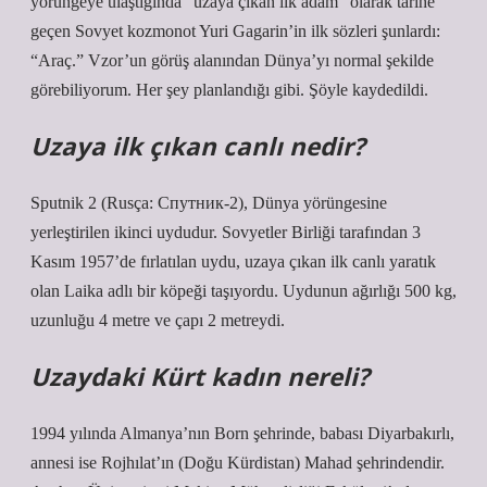
yörüngeye ulaştığında “uzaya çıkan ilk adam” olarak tarihe
geçen Sovyet kozmonot Yuri Gagarin’in ilk sözleri şunlardı:
“Araç.” Vzor’un görüş alanından Dünya’yı normal şekilde
görebiliyorum. Her şey planlandığı gibi. Şöyle kaydedildi.
Uzaya ilk çıkan canlı nedir?
Sputnik 2 (Rusça: Спутник-2), Dünya yörüngesine
yerleştirilen ikinci uydudur. Sovyetler Birliği tarafından 3
Kasım 1957’de fırlatılan uydu, uzaya çıkan ilk canlı yaratık
olan Laika adlı bir köpeği taşıyordu. Uydunun ağırlığı 500 kg,
uzunluğu 4 metre ve çapı 2 metreydi.
Uzaydaki Kürt kadın nereli?
1994 yılında Almanya’nın Born şehrinde, babası Diyarbakırlı,
annesi ise Rojhılat’ın (Doğu Kürdistan) Mahad şehrindendir.