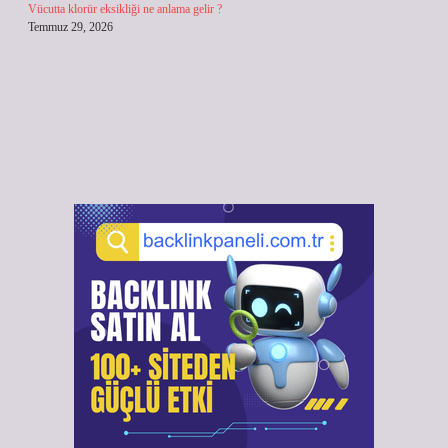
Vücutta klorür eksikliği ne anlama gelir ?
Temmuz 29, 2026