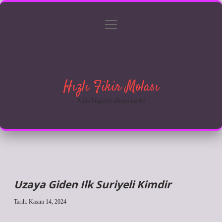
menüyü
Anasayfa
Gizlilik Politikası
Yasal Uyarı
aç
Hakkımızda
Hızlı Fikir Molası
Anlık bilgilerle zihnini tazele!
Uzaya Giden Ilk Suriyeli Kimdir
Tarih: Kasım 14, 2024