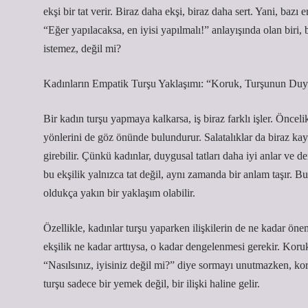
ekşi bir tat verir. Biraz daha ekşi, biraz daha sert. Yani, bazı 
“Eğer yapılacaksa, en iyisi yapılmalı!” anlayışında olan bi
istemez, değil mi?
Kadınların Empatik Turşu Yaklaşımı: “Koruk, Turşunun Duy
Bir kadın turşu yapmaya kalkarsa, iş biraz farklı işler. Önce
yönlerini de göz önünde bulundurur. Salatalıklar da biraz kay
girebilir. Çünkü kadınlar, duygusal tatları daha iyi anlar ve d
bu ekşilik yalnızca tat değil, aynı zamanda bir anlam taşır. 
oldukça yakın bir yaklaşım olabilir.
Özellikle, kadınlar turşu yaparken ilişkilerin de ne kadar öne
ekşilik ne kadar arttıysa, o kadar dengelenmesi gerekir. Koruk
“Nasılsınız, iyisiniz değil mi?” diye sormayı unutmazken, ko
turşu sadece bir yemek değil, bir ilişki haline gelir.