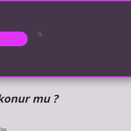
kkımızda
konur mu ?
Yazı