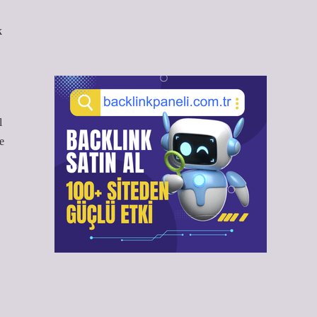
k
l
e