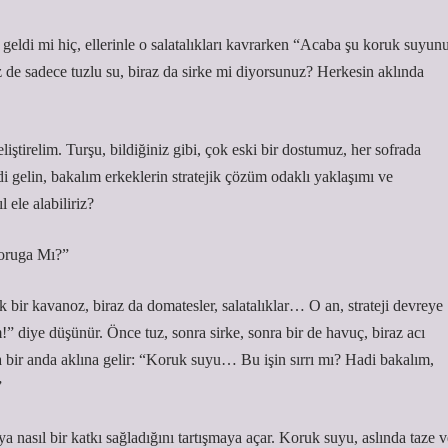
geldi mi hiç, ellerinle o salatalıkları kavrarken “Acaba şu koruk suyun
z de sadece tuzlu su, biraz da sirke mi diyorsunuz? Herkesin aklında
iştirelim. Turşu, bildiğiniz gibi, çok eski bir dostumuz, her sofrada
di gelin, bakalım erkeklerin stratejik çözüm odaklı yaklaşımı ve
 ele alabiliriz?
Koruga Mı?”
 bir kavanoz, biraz da domatesler, salatalıklar… O an, strateji devreye
 diye düşünür. Önce tuz, sonra sirke, sonra bir de havuç, biraz acı
ra bir anda aklına gelir: “Koruk suyu… Bu işin sırrı mı? Hadi bakalım,
”
a nasıl bir katkı sağladığını tartışmaya açar. Koruk suyu, aslında taze v