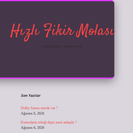
Hızlı Fikir Molası
Anlık bilgilerle zihnini tazele!
Sidebar
ilbet giriş
Son Yazılar
Dolby Atmos nerede var ?
Ağustos 6, 2026
Kumruların erkeği dişisi nasıl anlaşılır ?
Ağustos 6, 2026