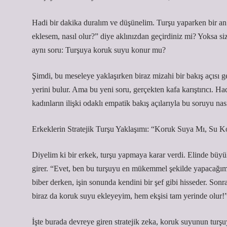
Hadi bir dakika duralım ve düşünelim. Turşu yaparken bir an 
eklesem, nasıl olur?” diye aklınızdan geçirdiniz mi? Yoksa si
aynı soru: Turşuya koruk suyu konur mu?
Şimdi, bu meseleye yaklaşırken biraz mizahi bir bakış açısı gel
yerini bulur. Ama bu yeni soru, gerçekten kafa karıştırıcı. Ha
kadınların ilişki odaklı empatik bakış açılarıyla bu soruyu nasıl
Erkeklerin Stratejik Turşu Yaklaşımı: “Koruk Suya Mı, Su 
Diyelim ki bir erkek, turşu yapmaya karar verdi. Elinde büyük
girer. “Evet, ben bu turşuyu en mükemmel şekilde yapacağım!”
biber derken, işin sonunda kendini bir şef gibi hisseder. Son
biraz da koruk suyu ekleyeyim, hem ekşisi tam yerinde olur!
İşte burada devreye giren stratejik zeka, koruk suyunun turşuy