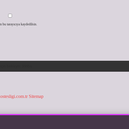
m bu tarayıcıya kaydedilsin.
hostesligi.com.tr
Sitemap