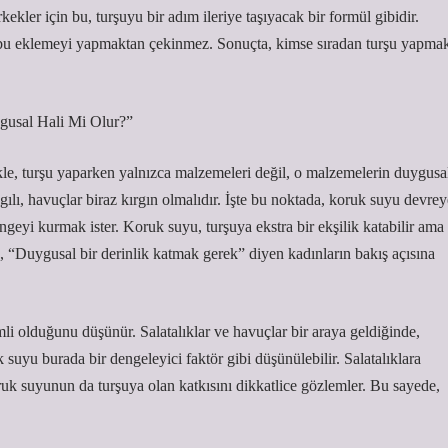
erkekler için bu, turşuyu bir adım ileriye taşıyacak bir formül gibidir.
ri, bu eklemeyi yapmaktan çekinmez. Sonuçta, kimse sıradan turşu yapma
gusal Hali Mi Olur?”
likle, turşu yaparken yalnızca malzemeleri değil, o malzemelerin duygusa
gılı, havuçlar biraz kırgın olmalıdır. İşte bu noktada, koruk suyu devrey
engeyi kurmak ister. Koruk suyu, turşuya ekstra bir ekşilik katabilir ama
Bu, “Duygusal bir derinlik katmak gerek” diyen kadınların bakış açısına
mli olduğunu düşünür. Salatalıklar ve havuçlar bir araya geldiğinde,
 suyu burada bir dengeleyici faktör gibi düşünülebilir. Salatalıklara
ruk suyunun da turşuya olan katkısını dikkatlice gözlemler. Bu sayede,