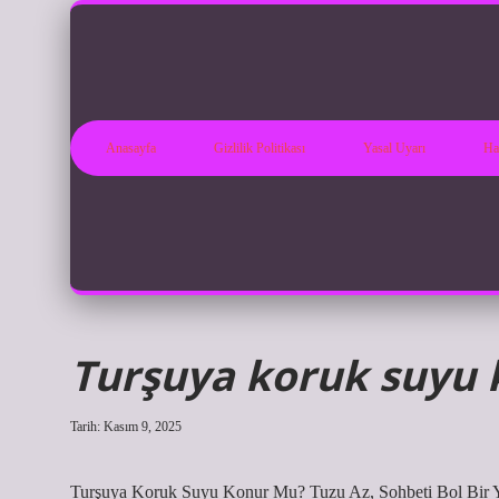
Anasayfa
Gizlilik Politikası
Yasal Uyarı
Ha
Turşuya koruk suyu 
Tarih: Kasım 9, 2025
Turşuya Koruk Suyu Konur Mu? Tuzu Az, Sohbeti Bol Bir 