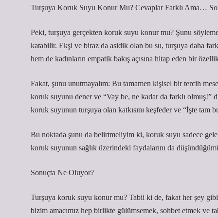
Turşuya Koruk Suyu Konur Mu? Cevaplar Farklı Ama… Son
Peki, turşuya gerçekten koruk suyu konur mu? Şunu söyleme
katabilir. Ekşi ve biraz da asidik olan bu su, turşuya daha far
hem de kadınların empatik bakış açısına hitap eden bir özellik 
Fakat, şunu unutmayalım: Bu tamamen kişisel bir tercih mesel
koruk suyunu dener ve “Vay be, ne kadar da farklı olmuş!” diyer
koruk suyunun turşuya olan katkısını keşfeder ve “İşte tam bu
Bu noktada şunu da belirtmeliyim ki, koruk suyu sadece gelenek
koruk suyunun sağlık üzerindeki faydalarını da düşündüğümüzde,
Sonuçta Ne Oluyor?
Turşuya koruk suyu konur mu? Tabii ki de, fakat her şey gibi,
bizim amacımız hep birlikte gülümsemek, sohbet etmek ve tabii