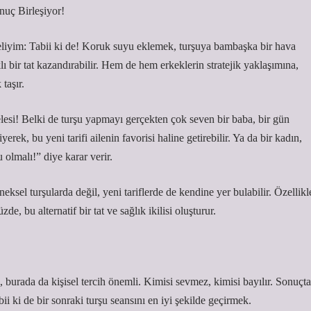
uç Birleşiyor!
liyim: Tabii ki de! Koruk suyu eklemek, turşuya bambaşka bir hava
klı bir tat kazandırabilir. Hem de hem erkeklerin stratejik yaklaşımına,
taşır.
esi! Belki de turşu yapmayı gerçekten çok seven bir baba, bir gün
ek, bu yeni tarifi ailenin favorisi haline getirebilir. Ya da bir kadın,
 olmalı!” diye karar verir.
sel turşularda değil, yeni tariflerde de kendine yer bulabilir. Özellikl
 bu alternatif bir tat ve sağlık ikilisi oluşturur.
 burada da kişisel tercih önemli. Kimisi sevmez, kimisi bayılır. Sonuçta
 ki de bir sonraki turşu seansını en iyi şekilde geçirmek.