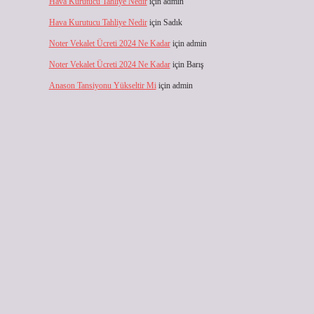
Hava Kurutucu Tahliye Nedir
için
admin
Hava Kurutucu Tahliye Nedir
için
Sadık
Noter Vekalet Ücreti 2024 Ne Kadar
için
admin
Noter Vekalet Ücreti 2024 Ne Kadar
için
Barış
Anason Tansiyonu Yükseltir Mi
için
admin