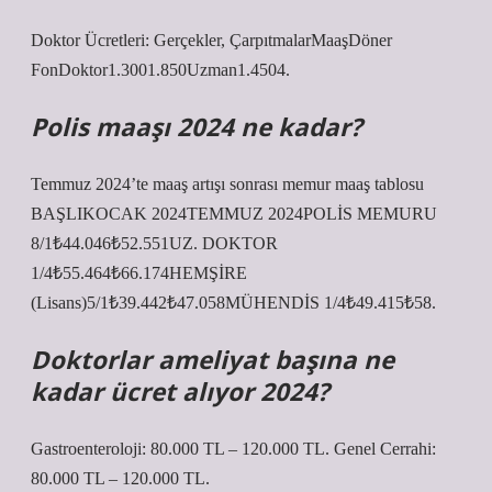
Doktor Ücretleri: Gerçekler, ÇarpıtmalarMaaşDöner
FonDoktor1.3001.850Uzman1.4504.
Polis maaşı 2024 ne kadar?
Temmuz 2024’te maaş artışı sonrası memur maaş tablosu
BAŞLIKOCAK 2024TEMMUZ 2024POLİS MEMURU
8/1₺44.046₺52.551UZ. DOKTOR
1/4₺55.464₺66.174HEMŞİRE
(Lisans)5/1₺39.442₺47.058MÜHENDİS 1/4₺49.415₺58.
Doktorlar ameliyat başına ne
kadar ücret alıyor 2024?
Gastroenteroloji: 80.000 TL – 120.000 TL. Genel Cerrahi:
80.000 TL – 120.000 TL.