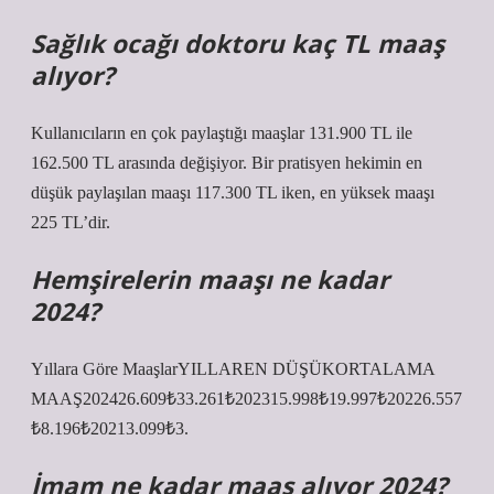
Sağlık ocağı doktoru kaç TL maaş
alıyor?
Kullanıcıların en çok paylaştığı maaşlar 131.900 TL ile
162.500 TL arasında değişiyor. Bir pratisyen hekimin en
düşük paylaşılan maaşı 117.300 TL iken, en yüksek maaşı
225 TL’dir.
Hemşirelerin maaşı ne kadar
2024?
Yıllara Göre MaaşlarYILLAREN DÜŞÜKORTALAMA
MAAŞ202426.609₺33.261₺202315.998₺19.997₺20226.557
₺8.196₺20213.099₺3.
İmam ne kadar maaş alıyor 2024?