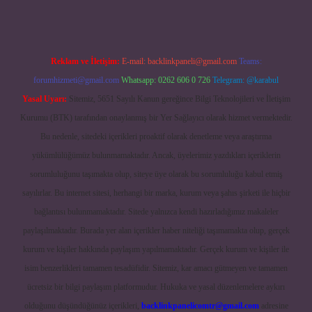
Reklam ve İletişim:
E-mail:
backlinkpaneli@gmail.com
Teams:
forumhizmeti@gmail.com
Whatsapp: 0262 606 0 726
Telegram: @karabul
Yasal Uyarı:
Sitemiz, 5651 Sayılı Kanun gereğince Bilgi Teknolojileri ve İletişim
Kurumu (BTK) tarafından onaylanmış bir Yer Sağlayıcı olarak hizmet vermektedir.
Bu nedenle, sitedeki içerikleri proaktif olarak denetleme veya araştırma
yükümlülüğümüz bulunmamaktadır. Ancak, üyelerimiz yazdıkları içeriklerin
sorumluluğunu taşımakta olup, siteye üye olarak bu sorumluluğu kabul etmiş
sayılırlar. Bu internet sitesi, herhangi bir marka, kurum veya şahıs şirketi ile hiçbir
bağlantısı bulunmamaktadır. Sitede yalnızca kendi hazırladığımız makaleler
paylaşılmaktadır. Burada yer alan içerikler haber niteliği taşımamakta olup, gerçek
kurum ve kişiler hakkında paylaşım yapılmamaktadır. Gerçek kurum ve kişiler ile
isim benzerlikleri tamamen tesadüfidir. Sitemiz, kar amacı gütmeyen ve tamamen
ücretsiz bir bilgi paylaşım platformudur. Hukuka ve yasal düzenlemelere aykırı
olduğunu düşündüğünüz içerikleri,
backlinkpanelicomtr@gmail.com
adresine