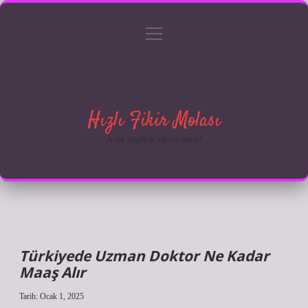
menüyü
Anasayfa
Gizlilik Politikası
Yasal Uyarı
aç
Hakkımızda
Hızlı Fikir Molası
Anlık bilgilerle zihnini tazele!
Türkiyede Uzman Doktor Ne Kadar
Maaş Alır
Tarih: Ocak 1, 2025