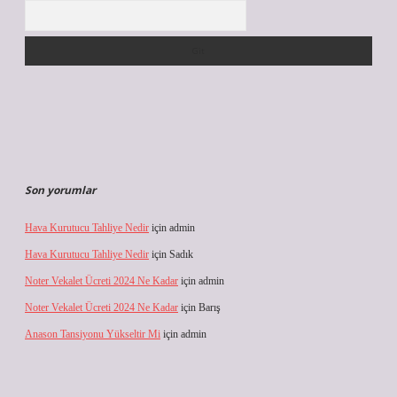
Arama
Son yorumlar
Hava Kurutucu Tahliye Nedir
için
admin
Hava Kurutucu Tahliye Nedir
için
Sadık
Noter Vekalet Ücreti 2024 Ne Kadar
için
admin
Noter Vekalet Ücreti 2024 Ne Kadar
için
Barış
Anason Tansiyonu Yükseltir Mi
için
admin