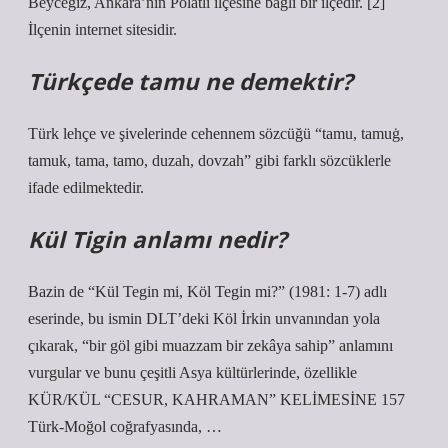
Beyceğiz, Ankara’nın Polatlı ilçesine bağlı bir ilçedir. [2]
İlçenin internet sitesidir.
Türkçede tamu ne demektir?
Türk lehçe ve şivelerinde cehennem sözcüğü “tamu, tamuġ,
tamuk, tama, tamo, duzah, dovzah” gibi farklı sözcüklerle
ifade edilmektedir.
Kül Tigin anlamı nedir?
Bazin de “Kül Tegin mi, Köl Tegin mi?” (1981: 1-7) adlı
eserinde, bu ismin DLT’deki Köl İrkin unvanından yola
çıkarak, “bir göl gibi muazzam bir zekâya sahip” anlamını
vurgular ve bunu çeşitli Asya kültürlerinde, özellikle
KÜR/KÜL “CESUR, KAHRAMAN” KELİMESİNE 157
Türk-Moğol coğrafyasında, …