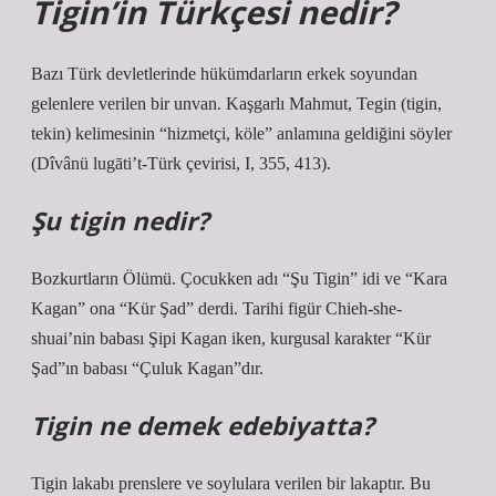
Tigin’in Türkçesi nedir?
Bazı Türk devletlerinde hükümdarların erkek soyundan
gelenlere verilen bir unvan. Kaşgarlı Mahmut, Tegin (tigin,
tekin) kelimesinin “hizmetçi, köle” anlamına geldiğini söyler
(Dîvânü lugāti’t-Türk çevirisi, I, 355, 413).
Şu tigin nedir?
Bozkurtların Ölümü. Çocukken adı “Şu Tigin” idi ve “Kara
Kagan” ona “Kür Şad” derdi. Tarihi figür Chieh-she-
shuai’nin babası Şipi Kagan iken, kurgusal karakter “Kür
Şad”ın babası “Çuluk Kagan”dır.
Tigin ne demek edebiyatta?
Tigin lakabı prenslere ve soylulara verilen bir lakaptır. Bu