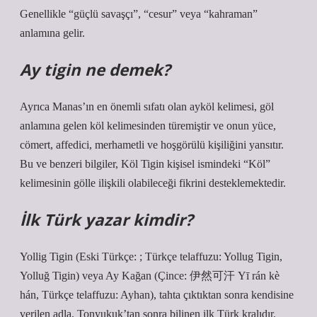
Genellikle “güçlü savaşçı”, “cesur” veya “kahraman”
anlamına gelir.
Ay tigin ne demek?
Ayrıca Manas’ın en önemli sıfatı olan ayköl kelimesi, göl
anlamına gelen köl kelimesinden türemiştir ve onun yüce,
cömert, affedici, merhametli ve hoşgörülü kişiliğini yansıtır.
Bu ve benzeri bilgiler, Köl Tigin kişisel ismindeki “Köl”
kelimesinin gölle ilişkili olabileceği fikrini desteklemektedir.
İlk Türk yazar kimdir?
Yollig Tigin (Eski Türkçe: ; Türkçe telaffuzu: Yollug Tigin,
Yolluğ Tigin) veya Ay Kağan (Çince: 伊然可汗 Yī rán kè
hán, Türkçe telaffuzu: Ayhan), tahta çıktıktan sonra kendisine
verilen adla, Tonyukuk’tan sonra bilinen ilk Türk kralıdır.