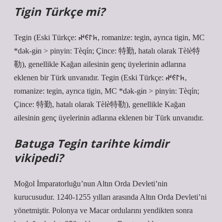
Tigin Türkçe mi?
Tegin (Eski Türkçe: 𐱅𐰃𐰏𐰤, romanize: tegin, ayrıca tigin, MC
*dək-gɨn > pinyin: Tèqín; Çince: 特勤, hatalı olarak Tèlè特
勒), genellikle Kağan ailesinin genç üyelerinin adlarına
eklenen bir Türk unvanıdır. Tegin (Eski Türkçe: 𐱅𐰃𐰏𐰤,
romanize: tegin, ayrıca tigin, MC *dək-gɨn > pinyin: Tèqín;
Çince: 特勤, hatalı olarak Tèlè特勒), genellikle Kağan
ailesinin genç üyelerinin adlarına eklenen bir Türk unvanıdır.
Batuga Tegin tarihte kimdir
vikipedi?
Moğol İmparatorluğu’nun Altın Orda Devleti’nin
kurucusudur. 1240-1255 yılları arasında Altın Orda Devleti’ni
yönetmiştir. Polonya ve Macar ordularını yendikten sonra