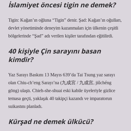
İslamiyet öncesi tigin ne demek?
Tigin: Kağan’ın oğluna “Tigin” denir. Şad: Kağan’ın oğulları,
devlet yönetiminde deneyim kazanmaları için ülkenin çeşitli
bölgelerinde “Şad” adı verilen kişiler tarafından eğitilirdi.
40 kişiyle Çin sarayını basan
kimdir?
Yaz Sarayı Baskını 13 Mayıs 639’da Tai Tsung yaz sarayı
olan Chiu-ch’eng Sarayı’na (九成宮 / 九成宫, jiǔchéng
gōng) ulaştı. Chieh-she-shuai eski kabile üyeleriyle gizlice
temasa geçti, yaklaşık 40 takipçi kazandı ve imparatorun
suikastını planladı.
Kürşad ne demek ülkücü?