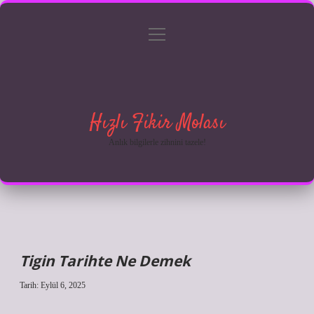
menüyü
Anasayfa
Gizlilik Politikası
Yasal Uyarı
aç
Hakkımızda
Hızlı Fikir Molası
Anlık bilgilerle zihnini tazele!
Tigin Tarihte Ne Demek
Tarih: Eylül 6, 2025