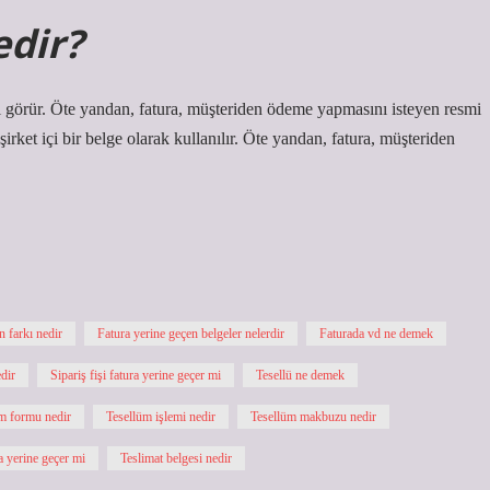
edir?
vi görür. Öte yandan, fatura, müşteriden ödeme yapmasını isteyen resmi
irket içi bir belge olarak kullanılır. Öte yandan, fatura, müşteriden
n farkı nedir
Fatura yerine geçen belgeler nelerdir
Faturada vd ne demek
dir
Sipariş fişi fatura yerine geçer mi
Tesellü ne demek
m formu nedir
Tesellüm işlemi nedir
Tesellüm makbuzu nedir
ra yerine geçer mi
Teslimat belgesi nedir