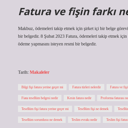
Fatura ve fişin farkı n
Makbuz, ödemeleri takip etmek için şirket içi bir belge göre
bir belgedir. 8 Şubat 2023 Fatura, ödemeleri takip etmek için ş
ödeme yapmasını isteyen resmi bir belgedir.
Tarih:
Makaleler
Bilgi fişi fatura yerine geçer mi
Fatura türleri nelerdir
Fatura ve fişi
Fiata tesellüm belgesi nedir
Kesin fatura nedir
Proforma faturası ne
Tesellüm fişi fatura yerine geçer mi
Tesellüm fişi ne demek
Tesellü
Tesellüm sorumlusu ne demek
Teslim evrakı nedir
Teslim fişi fatu