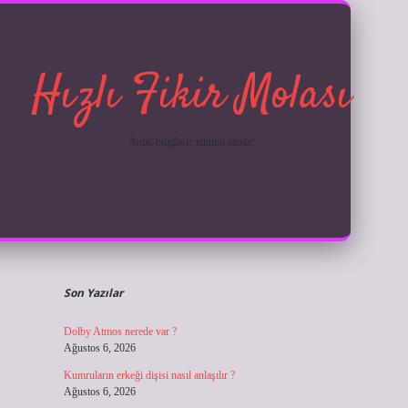
Hızlı Fikir Molası
Anlık bilgilerle zihnini tazele!
Sidebar
ilbet giriş
Son Yazılar
Dolby Atmos nerede var ?
Ağustos 6, 2026
Kumruların erkeği dişisi nasıl anlaşılır ?
Ağustos 6, 2026