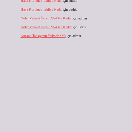
Hava Kurutucu Tahliye Nedir
için
admin
Hava Kurutucu Tahliye Nedir
için
Sadık
Noter Vekalet Ücreti 2024 Ne Kadar
için
admin
Noter Vekalet Ücreti 2024 Ne Kadar
için
Barış
Anason Tansiyonu Yükseltir Mi
için
admin