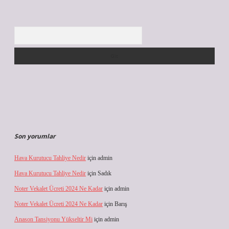
Arama
Son yorumlar
Hava Kurutucu Tahliye Nedir
için
admin
Hava Kurutucu Tahliye Nedir
için
Sadık
Noter Vekalet Ücreti 2024 Ne Kadar
için
admin
Noter Vekalet Ücreti 2024 Ne Kadar
için
Barış
Anason Tansiyonu Yükseltir Mi
için
admin