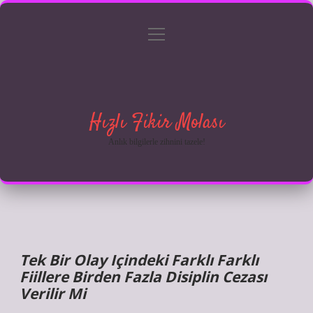
menüyü
Anasayfa
Gizlilik Politikası
Yasal Uyarı
aç
Hakkımızda
Hızlı Fikir Molası
Anlık bilgilerle zihnini tazele!
Tek Bir Olay Içindeki Farklı Farklı
Fiillere Birden Fazla Disiplin Cezası
Verilir Mi