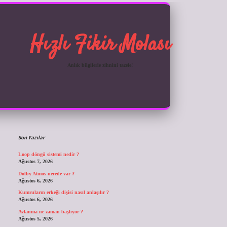
Hızlı Fikir Molası
Anlık bilgilerle zihnini tazele!
Sidebar
Son Yazılar
Loop döngü sistemi nedir ?
Ağustos 7, 2026
Dolby Atmos nerede var ?
Ağustos 6, 2026
Kumruların erkeği dişisi nasıl anlaşılır ?
Ağustos 6, 2026
Avlanma ne zaman başlıyor ?
Ağustos 5, 2026