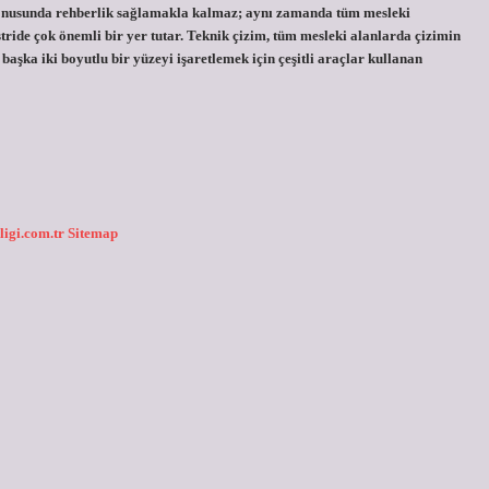
onusunda rehberlik sağlamakla kalmaz; aynı zamanda tüm mesleki
tride çok önemli bir yer tutar. Teknik çizim, tüm mesleki alanlarda çizimin
başka iki boyutlu bir yüzeyi işaretlemek için çeşitli araçlar kullanan
ligi.com.tr
Sitemap