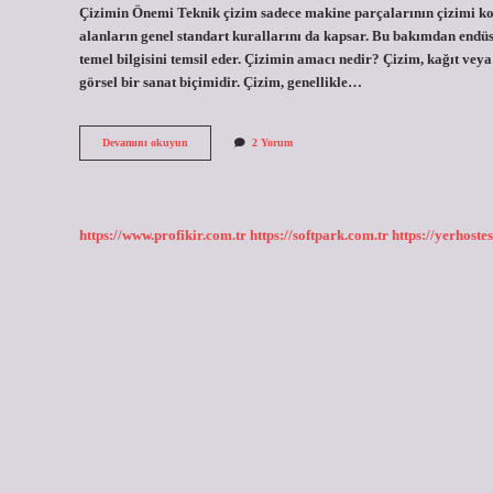
Çizimin Önemi Teknik çizim sadece makine parçalarının çizimi k
alanların genel standart kurallarını da kapsar. Bu bakımdan endüs
temel bilgisini temsil eder. Çizimin amacı nedir? Çizim, kağıt veya 
görsel bir sanat biçimidir. Çizim, genellikle…
Teknik
Devamını okuyun
2 Yorum
Çizim
Ne
Amaçla
Kullanılır
https://www.profikir.com.tr
https://softpark.com.tr
https://yerhostes