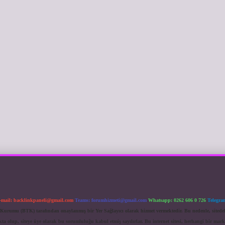
-mail:
backlinkpaneli@gmail.com
Teams:
forumhizmeti@gmail.com
Whatsapp: 0262 606 0 726
Telegra
im Kurumu (BTK) tarafından onaylanmış bir Yer Sağlayıcı olarak hizmet vermektedir. Bu nedenle, sited
 olup, siteye üye olarak bu sorumluluğu kabul etmiş sayılırlar. Bu internet sitesi, herhangi bir mark