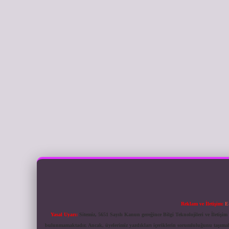
Reklam ve İletişim:
E
Yasal Uyarı:
Sitemiz, 5651 Sayılı Kanun gereğince Bilgi Teknolojileri ve İletiş
bulunmamaktadır. Ancak, üyelerimiz yazdıkları içeriklerin sorumluluğunu taşımakta