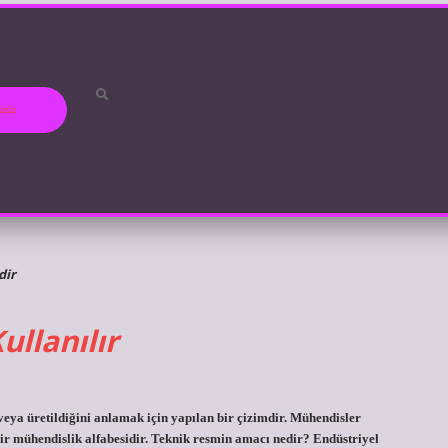
ızda
dir
llanılır
ı veya üretildiğini anlamak için yapılan bir çizimdir. Mühendisler
bir mühendislik alfabesidir. Teknik resmin amacı nedir? Endüstriyel