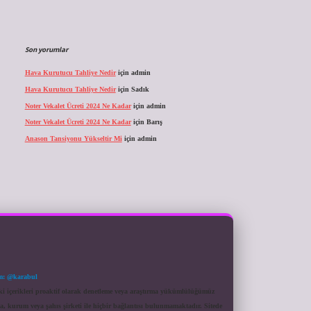
Son yorumlar
Hava Kurutucu Tahliye Nedir
için
admin
Hava Kurutucu Tahliye Nedir
için
Sadık
Noter Vekalet Ücreti 2024 Ne Kadar
için
admin
Noter Vekalet Ücreti 2024 Ne Kadar
için
Barış
Anason Tansiyonu Yükseltir Mi
için
admin
m: @karabul
eki içerikleri proaktif olarak denetleme veya araştırma yükümlülüğümüz
a, kurum veya şahıs şirketi ile hiçbir bağlantısı bulunmamaktadır. Sitede