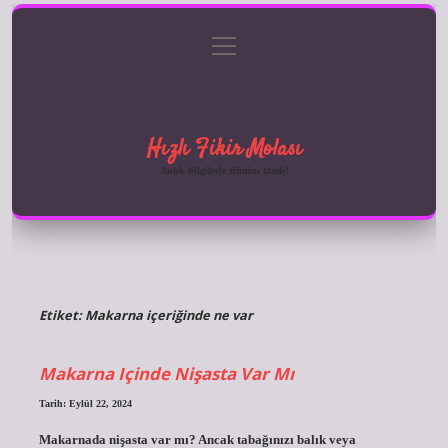
menüyü
Anasayfa
Gizlilik Politikası
Yasal Uyarı
aç
Hakkımızda
Hızlı Fikir Molası
Anlık bilgilerle zihnini tazele!
Etiket:
Makarna içeriğinde ne var
Makarna Içinde Nişasta Var Mı
Tarih: Eylül 22, 2024
Makarnada nişasta var mı? Ancak tabağınızı balık veya