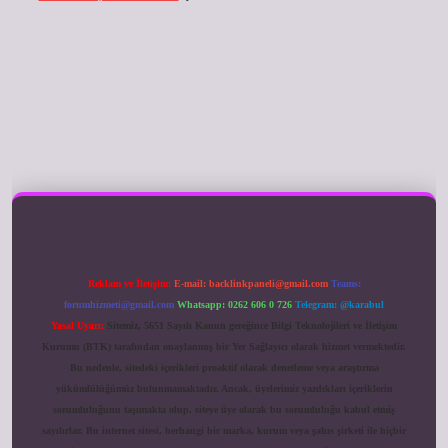
ilbet giriş
Reklam ve İletişim:
E-mail:
backlinkpaneli@gmail.com
Teams:
forumhizmeti@gmail.com
Whatsapp: 0262 606 0 726
Telegram: @karabul
Yasal Uyarı:
Sitemiz, 5651 Sayılı Kanun gereğince Bilgi Teknolojileri ve İletişim
Kurumu (BTK) tarafından onaylanmış bir Yer Sağlayıcı olarak hizmet vermektedir.
Bu nedenle, sitedeki içerikleri proaktif olarak denetleme veya araştırma
yükümlülüğümüz bulunmamaktadır. Ancak, üyelerimiz yazdıkları içeriklerin
sorumluluğunu taşımakta olup, siteye üye olarak bu sorumluluğu kabul etmiş
sayılırlar. Bu internet sitesi, herhangi bir marka, kurum veya şahıs şirketi ile hiçbir