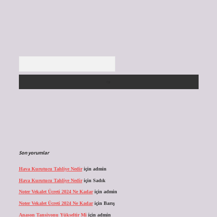
Arama
Son yorumlar
Hava Kurutucu Tahliye Nedir
için
admin
Hava Kurutucu Tahliye Nedir
için
Sadık
Noter Vekalet Ücreti 2024 Ne Kadar
için
admin
Noter Vekalet Ücreti 2024 Ne Kadar
için
Barış
Anason Tansiyonu Yükseltir Mi
için
admin