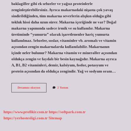
baklagiller gibi ek sebzeler ve yağsız proteinlerle
zenginleştirebilirsiniz. Ayrıca makarnadaki nişasta çok yavaş
sindirildiğinden, tüm makarna severlerin alışkın olduğu gibi
tokluk hissi daha uzun sürer. Makarna içeriğinde ne var? Doğal
makarna yapımında sadece irmik ve su kullanılır. Makarna
üretiminde “yumurta” olarak işaretlenenler hariç yumurta
kullanılmaz. Sebzeler, soslar, vitaminler vb. aromalı ve vitamin
açısından zengin makarnalarda kullanılabilir. Makarnanın
içinde neler bulunur? Makarna vitamin ve mineraller açısından
oldukça zengin ve faydalı bir besin kaynağıdır. Makarna ayrıca
A, B1, B2 vitaminleri, demir, kalsiyum, fosfor, potasyum ve
protein açısından da oldukça zengindir. Yağ ve sodyum oranı…
Makarna
Devamını okuyun
2 Yorum
Içinde
Nişasta
Var
Mı
https://www.profikir.com.tr
https://softpark.com.tr
https://yerhostesligi.com.tr
Sitemap