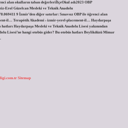
enci alan okulların taban değerleriİlçeOkul adı2023 OBP
z-Erol Güzelcan Mesleki ve Teknik Anadolu
069411 9 İzmir’den diğer satırlar: Sınavsız OBP ile öğrenci alan
ement-il… Terapötik Akademi › izmir-yerel-placement-il… Haydarpaşa
s hatları Haydarpaşa Mesleki ve Teknik Anadolu Lisesi yakınından
olu Lisesi’ne hangi otobüs gider? Bu otobüs hatları Beylikdüzü Mimar
…
ligi.com.tr
Sitemap