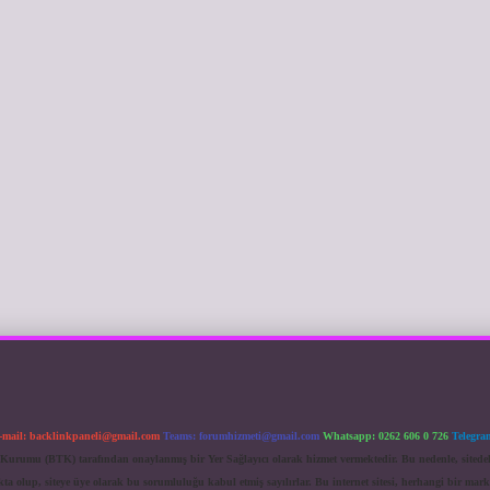
-mail:
backlinkpaneli@gmail.com
Teams:
forumhizmeti@gmail.com
Whatsapp: 0262 606 0 726
Telegra
im Kurumu (BTK) tarafından onaylanmış bir Yer Sağlayıcı olarak hizmet vermektedir. Bu nedenle, sited
 olup, siteye üye olarak bu sorumluluğu kabul etmiş sayılırlar. Bu internet sitesi, herhangi bir mark