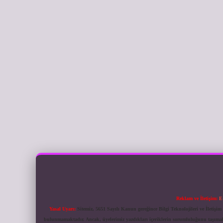
Reklam ve İletişim:
E
Yasal Uyarı:
Sitemiz, 5651 Sayılı Kanun gereğince Bilgi Teknolojileri ve İletiş
bulunmamaktadır. Ancak, üyelerimiz yazdıkları içeriklerin sorumluluğunu taşımakta