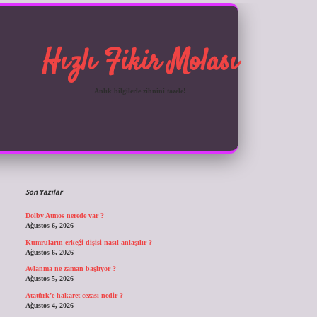
Hızlı Fikir Molası
Anlık bilgilerle zihnini tazele!
Sidebar
ilbet giriş
Son Yazılar
Dolby Atmos nerede var ?
Ağustos 6, 2026
Kumruların erkeği dişisi nasıl anlaşılır ?
Ağustos 6, 2026
Avlanma ne zaman başlıyor ?
Ağustos 5, 2026
Atatürk’e hakaret cezası nedir ?
Ağustos 4, 2026