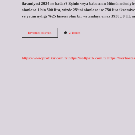
ikramiyesi 2024 ne kadar? Eşinin veya babasının ölümü nedeniyle ay
alanlara 1 bin 500 lira, yüzde 25’ini alanlara ise 750 lira ikramiy
ve yetim aylığı %25 hissesi olan bir vatandaşa en az 3930,50 TL
Dul
Devamını okuyun
2 Yorum
Ve
Yetim
Bayram
Ikramiyesi
Ne
https://www.profikir.com.tr
https://softpark.com.tr
https://yerhostes
Kadar
2024