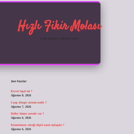
Hızlı Fikir Molası
Anlık bilgilerle zihnini tazele!
Sidebar
ilbet giriş
Son Yazılar
Kuver legal mi ?
Ağustos 8, 2026
Loop döngü sistemi nedir ?
Ağustos 7, 2026
Dolby Atmos nerede var ?
Ağustos 6, 2026
Kumruların erkeği dişisi nasıl anlaşılır ?
Ağustos 6, 2026