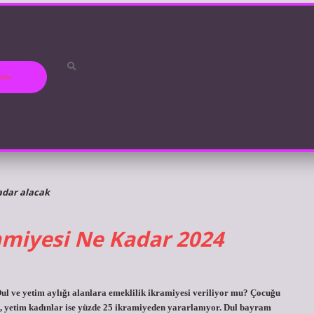
ızda
adar alacak
amiyesi Ne Kadar 2024
ul ve yetim aylığı alanlara emeklilik ikramiyesi veriliyor mu? Çocuğu
, yetim kadınlar ise yüzde 25 ikramiyeden yararlanıyor. Dul bayram