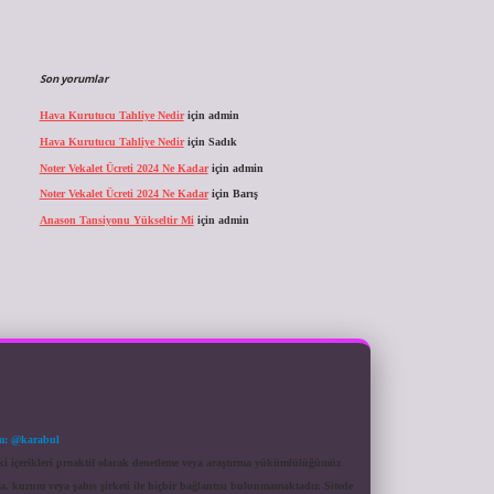
Son yorumlar
Hava Kurutucu Tahliye Nedir
için
admin
Hava Kurutucu Tahliye Nedir
için
Sadık
Noter Vekalet Ücreti 2024 Ne Kadar
için
admin
Noter Vekalet Ücreti 2024 Ne Kadar
için
Barış
Anason Tansiyonu Yükseltir Mi
için
admin
m: @karabul
eki içerikleri proaktif olarak denetleme veya araştırma yükümlülüğümüz
a, kurum veya şahıs şirketi ile hiçbir bağlantısı bulunmamaktadır. Sitede