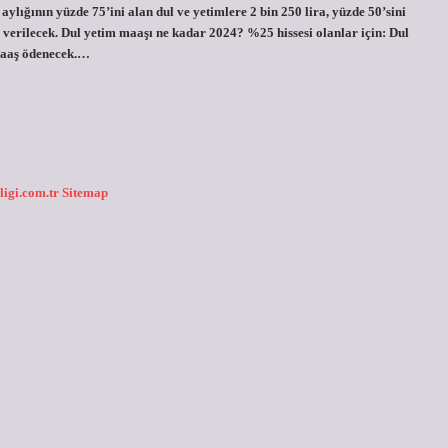
lığının yüzde 75’ini alan dul ve yetimlere 2 bin 250 lira, yüzde 50’sini
e verilecek. Dul yetim maaşı ne kadar 2024? %25 hissesi olanlar için: Dul
 maaş ödenecek.…
ligi.com.tr
Sitemap