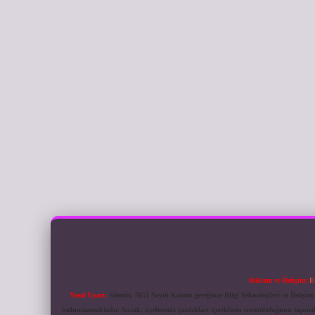
Reklam ve İletişim:
E
Yasal Uyarı:
Sitemiz, 5651 Sayılı Kanun gereğince Bilgi Teknolojileri ve İletiş
bulunmamaktadır. Ancak, üyelerimiz yazdıkları içeriklerin sorumluluğunu taşımakta