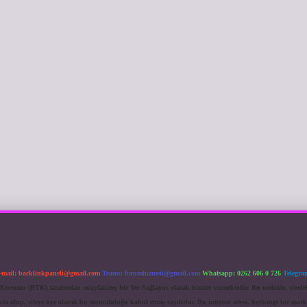
-mail:
backlinkpaneli@gmail.com
Teams:
forumhizmeti@gmail.com
Whatsapp: 0262 606 0 726
Telegra
im Kurumu (BTK) tarafından onaylanmış bir Yer Sağlayıcı olarak hizmet vermektedir. Bu nedenle, sited
 olup, siteye üye olarak bu sorumluluğu kabul etmiş sayılırlar. Bu internet sitesi, herhangi bir mark