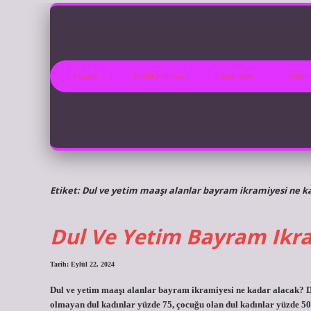
Anasayfa
Gizlilik Politikası
Yasal Uyarı
Hakkım
Etiket:
Dul ve yetim maaşı alanlar bayram ikramiyesi ne k
Dul Ve Yetim Bayram Ikr
Tarih: Eylül 22, 2024
Dul ve yetim maaşı alanlar bayram ikramiyesi ne kadar alacak? D
olmayan dul kadınlar yüzde 75, çocuğu olan dul kadınlar yüzde 50