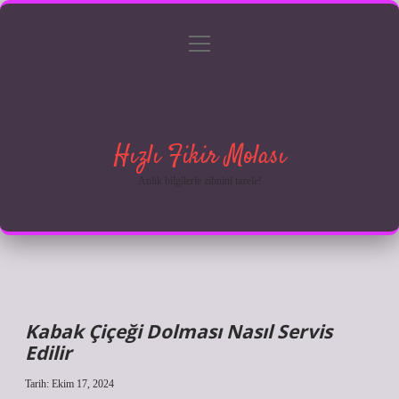
menüyü
Anasayfa
Gizlilik Politikası
Yasal Uyarı
aç
Hakkımızda
Hızlı Fikir Molası
Anlık bilgilerle zihnini tazele!
Kabak Çiçeği Dolması Nasıl Servis
Edilir
Tarih: Ekim 17, 2024