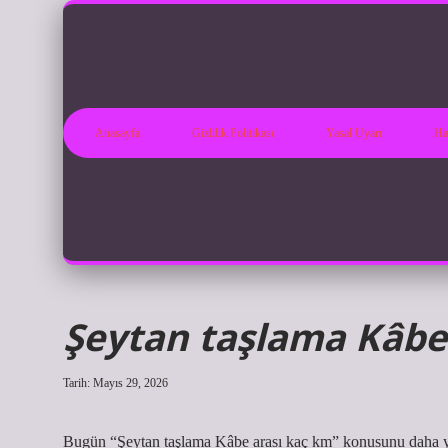
Anasayfa
Gizlilik Politikası
Yasal Uyarı
Ha
Şeytan taşlama Kâbe
Tarih: Mayıs 29, 2026
Bugün “Şeytan taşlama Kâbe arası kaç km” konusunu daha ya