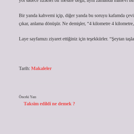
yol sadece fiziksel bir mesafe değil, aynı zamanda manevi bir k
Bir yanda kahvemi içip, diğer yanda bu soruyu kafamda çevi
çıkar, anlama dönüşür. Ne demişler, “4 kilometre 4 kilometr
Laye sayfamızı ziyaret ettiğiniz için teşekkürler. “Şeytan ta
Tarih:
Makaleler
Önceki Yazı
Taksim edildi ne demek ?