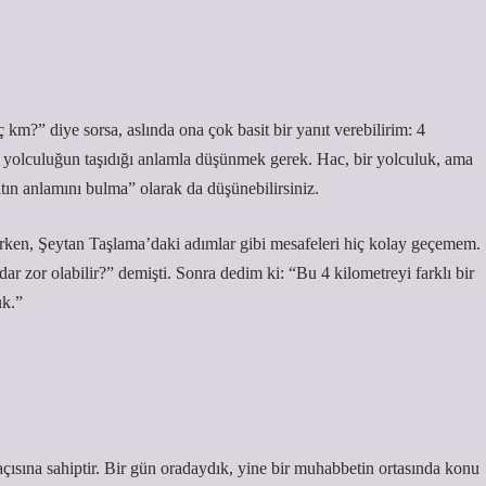
 km?” diye sorsa, aslında ona çok basit bir yanıt verebilirim: 4
o yolculuğun taşıdığı anlamla düşünmek gerek. Hac, bir yolculuk, ama
tın anlamını bulma” olarak da düşünebilirsiniz.
aşırken, Şeytan Taşlama’daki adımlar gibi mesafeleri hiç kolay geçemem.
r zor olabilir?” demişti. Sonra dedim ki: “Bu 4 kilometreyi farklı bir
uk.”
sına sahiptir. Bir gün oradaydık, yine bir muhabbetin ortasında konu