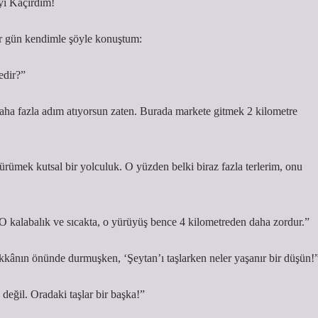
yı Kaçırdım!
Bir gün kendimle şöyle konuştum:
edir?”
ha fazla adım atıyorsun zaten. Burada markete gitmek 2 kilometre
ümek kutsal bir yolculuk. O yüzden belki biraz fazla terlerim, onu
O kalabalık ve sıcakta, o yürüyüş bence 4 kilometreden daha zordur.”
kânın önünde durmuşken, ‘Şeytan’ı taşlarken neler yaşanır bir düşün!
eğil. Oradaki taşlar bir başka!”