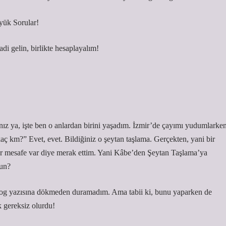
yük Sorular!
i gelin, birlikte hesaplayalım!
nız ya, işte ben o anlardan birini yaşadım. İzmir’de çayımı yudumlarke
aç km?” Evet, evet. Bildiğiniz o şeytan taşlama. Gerçekten, yani bir
 mesafe var diye merak ettim. Yani Kâbe’den Şeytan Taşlama’ya
zun?
 blog yazısına dökmeden duramadım. Ama tabii ki, bunu yaparken de
 gereksiz olurdu!