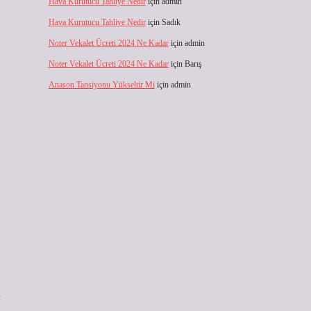
Hava Kurutucu Tahliye Nedir
için
admin
Hava Kurutucu Tahliye Nedir
için
Sadık
Noter Vekalet Ücreti 2024 Ne Kadar
için
admin
Noter Vekalet Ücreti 2024 Ne Kadar
için
Barış
Anason Tansiyonu Yükseltir Mi
için
admin
n