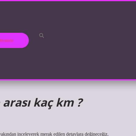
kkımızda
 arası kaç km ?
kından inceleyerek merak edilen detaylara değineceğiz.