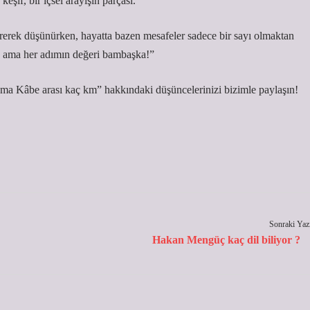
eşif, bir içsel arayışın parçası.
rerek düşünürken, hayatta bazen mesafeler sadece bir sayı olmaktan
e, ama her adımın değeri bambaşka!”
şlama Kâbe arası kaç km” hakkındaki düşüncelerinizi bizimle paylaşın!
Sonraki Yaz
Hakan Mengüç kaç dil biliyor ?