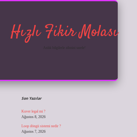
Hızlı Fikir Molası
Anlık bilgilerle zihnini tazele!
Sidebar
ilbet giriş
Son Yazılar
Kuver legal mi ?
Ağustos 8, 2026
Loop döngü sistemi nedir ?
Ağustos 7, 2026