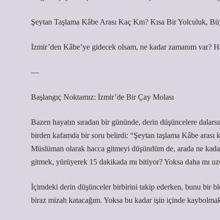
Şeytan Taşlama Kâbe Arası Kaç Km? Kısa Bir Yolculuk, Bü
İzmir’den Kâbe’ye gidecek olsam, ne kadar zamanım var? Had
—
Başlangıç Noktamız: İzmir’de Bir Çay Molası
Bazen hayatın sıradan bir gününde, derin düşüncelere dalarsı
birden kafamda bir soru belirdi: “Şeytan taşlama Kâbe arası k
Müslüman olarak hacca gitmeyi düşündüm de, arada ne kadar
gitmek, yürüyerek 15 dakikada mı bitiyor? Yoksa daha mı u
İçimdeki derin düşünceler birbirini takip ederken, bunu bir
biraz mizah katacağım. Yoksa bu kadar işin içinde kaybolmak