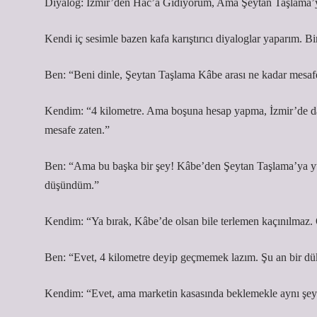
Diyalog: İzmir’den Hac’a Gidiyorum, Ama Şeytan Taşlama’
Kendi iç sesimle bazen kafa karıştırıcı diyaloglar yaparım. 
Ben: “Beni dinle, Şeytan Taşlama Kâbe arası ne kadar mesaf
Kendim: “4 kilometre. Ama boşuna hesap yapma, İzmir’de da
mesafe zaten.”
Ben: “Ama bu başka bir şey! Kâbe’den Şeytan Taşlama’ya yür
düşündüm.”
Kendim: “Ya bırak, Kâbe’de olsan bile terlemen kaçınılmaz. 
Ben: “Evet, 4 kilometre deyip geçmemek lazım. Şu an bir dük
Kendim: “Evet, ama marketin kasasında beklemekle aynı şey d