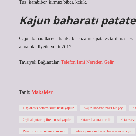
Tuz, karabiber, kırmızı biber, kekik.
Kajun baharatı patates
Cajun baharatlarıyla harika bir kızarmış patates tarifi nasıl ya
alınarak afiyetle yenir 2017
Tavsiyeli Bağlantılar:
Telefon Ismi Nereden Gelir
Tarih:
Makaleler
Haşlanmış patates sosu nasıl yapılır
Kajun baharatı nasıl bir şey
Ka
Orjinal patates püresi nasıl yapılır
Patates baharatı nedir
Patates ez
Patates püresi sutsuz olur mu
Patates püresine hangi baharatlar yakışır