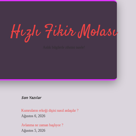
Hızlı Fikir Molası
Anlık bilgilerle zihnini tazele!
Sidebar
ilbet giriş
Son Yazılar
Kumruların erkeği dişisi nasıl anlaşılır ?
Ağustos 6, 2026
Avlanma ne zaman başlıyor ?
Ağustos 5, 2026