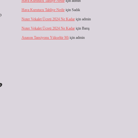
Hava Kurutucu Tahliye Nedir
için
admin
Hava Kurutucu Tahliye Nedir
için
Sadık
p
Noter Vekalet Ücreti 2024 Ne Kadar
için
admin
Noter Vekalet Ücreti 2024 Ne Kadar
için
Barış
Anason Tansiyonu Yükseltir Mi
için
admin
?