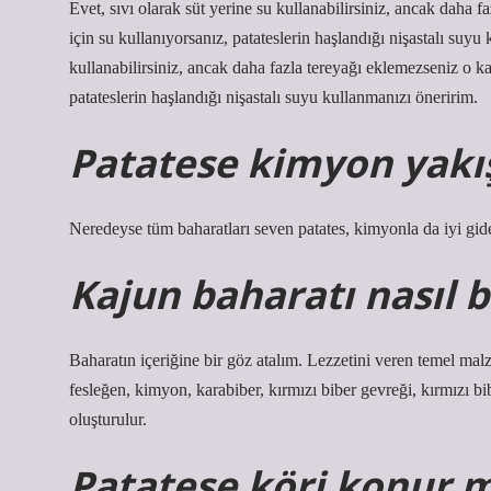
Evet, sıvı olarak süt yerine su kullanabilirsiniz, ancak daha
için su kullanıyorsanız, patateslerin haşlandığı nişastalı suy
kullanabilirsiniz, ancak daha fazla tereyağı eklemezseniz o k
patateslerin haşlandığı nişastalı suyu kullanmanızı öneririm.
Patatese kimyon yakış
Neredeyse tüm baharatları seven patates, kimyonla da iyi gider
Kajun baharatı nasıl b
Baharatın içeriğine bir göz atalım. Lezzetini veren temel ma
fesleğen, kimyon, karabiber, kırmızı biber gevreği, kırmızı bi
oluşturulur.
Patatese köri konur 