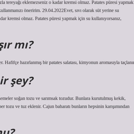
 fazla tereyağı eklemezseniz o kadar kremsi olmaz. Patates püresi yapmak
u kullanmanızı öneririm. 29.04.2022Evet, sıvı olarak süt yerine su
adar kremsi olmaz. Patates püresi yapmak için su kullanıyorsanız,
ır mı?
. Hafifçe hazırlanmış bir patates salatası, kimyonun aromasıyla taçlanır
ir şey?
lzemeler soğan tozu ve sarımsak tozudur. Bunlara kurutulmuş kekik,
ber tozu ve tuz eklenir. Cajun baharatı bunların hepsinin karışımından
mu?