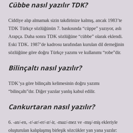
Cübbe nasıl yazılır TDK?
Ciddiye alıp almamak sizin takdirinize kalmış, ancak 1983’te
TDK Türkçe sözlüğünün 7. baskısında “cüppe” yazıyor, aslı
Arapça. Daha sonra TDK sözlüğüne “cübbe” olarak eklendi.
Eski TDK. 1987’de kadrosu tarafından kurulan dil derneğinin
sözlüğüne göre doğru Türkçe yazımı ve kullanımı “robe”dir.
Bilinçaltı nasıl yazılır?
TDK’ya göre bilinçaltı kelimesinin doğru yazımı
“bilinçaltı”dır. Diğer yazılar yanlış kabul edilir.
Cankurtaran nasıl yazılır?
6. -an/-en, -r/-ar/-er/-ır/-ir, -maz/-mez ve -mış/-miş ekleriyle
oluşturulan kalıplaşmış birleşik sözcükler yan yana yazılır: