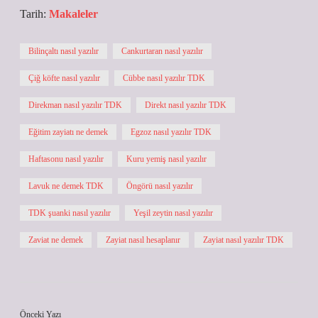
Tarih:
Makaleler
Bilinçaltı nasıl yazılır
Cankurtaran nasıl yazılır
Çiğ köfte nasıl yazılır
Cübbe nasıl yazılır TDK
Direkman nasıl yazılır TDK
Direkt nasıl yazılır TDK
Eğitim zayiatı ne demek
Egzoz nasıl yazılır TDK
Haftasonu nasıl yazılır
Kuru yemiş nasıl yazılır
Lavuk ne demek TDK
Öngörü nasıl yazılır
TDK şuanki nasıl yazılır
Yeşil zeytin nasıl yazılır
Zaviat ne demek
Zayiat nasıl hesaplanır
Zayiat nasıl yazılır TDK
Önceki Yazı