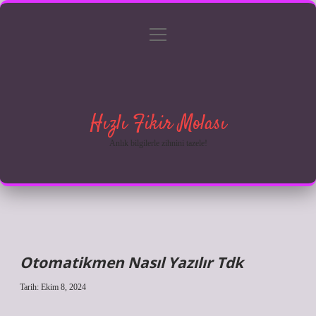
menüyü
Anasayfa
Gizlilik Politikası
Yasal Uyarı
aç
Hakkımızda
Hızlı Fikir Molası
Anlık bilgilerle zihnini tazele!
Otomatikmen Nasıl Yazılır Tdk
Tarih: Ekim 8, 2024