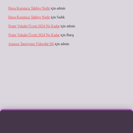
Hava Kurutucu Tahliye Nedir
için
admin
Hava Kurutucu Tahliye Nedir
için
Sadık
Noter Vekalet Ücreti 2024 Ne Kadar
için
admin
Noter Vekalet Ücreti 2024 Ne Kadar
için
Barış
Anason Tansiyonu Yükseltir Mi
için
admin
ilbet giriş