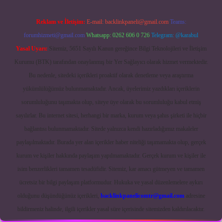
Reklam ve İletişim:
E-mail:
backlinkpaneli@gmail.com
Teams:
forumhizmeti@gmail.com
Whatsapp: 0262 606 0 726
Telegram: @karabul
Yasal Uyarı:
Sitemiz, 5651 Sayılı Kanun gereğince Bilgi Teknolojileri ve İletişim
Kurumu (BTK) tarafından onaylanmış bir Yer Sağlayıcı olarak hizmet vermektedir.
Bu nedenle, sitedeki içerikleri proaktif olarak denetleme veya araştırma
yükümlülüğümüz bulunmamaktadır. Ancak, üyelerimiz yazdıkları içeriklerin
sorumluluğunu taşımakta olup, siteye üye olarak bu sorumluluğu kabul etmiş
sayılırlar. Bu internet sitesi, herhangi bir marka, kurum veya şahıs şirketi ile hiçbir
bağlantısı bulunmamaktadır. Sitede yalnızca kendi hazırladığımız makaleler
paylaşılmaktadır. Burada yer alan içerikler haber niteliği taşımamakta olup, gerçek
kurum ve kişiler hakkında paylaşım yapılmamaktadır. Gerçek kurum ve kişiler ile
isim benzerlikleri tamamen tesadüfidir. Sitemiz, kar amacı gütmeyen ve tamamen
ücretsiz bir bilgi paylaşım platformudur. Hukuka ve yasal düzenlemelere aykırı
olduğunu düşündüğünüz içerikleri,
backlinkpanelicomtr@gmail.com
adresine
bildirmeniz halinde, ilgili içerikler yasal süre içerisinde sitemizden kaldırılacaktır.