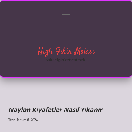
menüyü
Anasayfa
Gizlilik Politikası
Yasal Uyarı
aç
Hakkımızda
Hızlı Fikir Molası
Anlık bilgilerle zihnini tazele!
Naylon Kıyafetler Nasıl Yıkanır
Tarih: Kasım 6, 2024