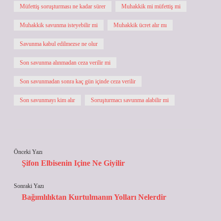
Müfettiş soruşturması ne kadar sürer
Muhakkik mi müfettiş mi
Muhakkik savunma isteyebilir mi
Muhakkik ücret alır mı
Savunma kabul edilmezse ne olur
Son savunma alınmadan ceza verilir mi
Son savunmadan sonra kaç gün içinde ceza verilir
Son savunmayı kim alır
Soruşturmacı savunma alabilir mi
Önceki Yazı
Şifon Elbisenin Içine Ne Giyilir
Sonraki Yazı
Bağımlılıktan Kurtulmanın Yolları Nelerdir