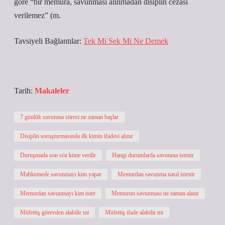
göre “bir memura, savunması alınmadan disiplin cezası
verilemez” (m.
Tavsiyeli Bağlantılar:
Tek Mi Sek Mi Ne Demek
Tarih:
Makaleler
7 günlük savunma süresi ne zaman başlar
Disiplin soruşturmasında ilk kimin ifadesi alınır
Duruşmada son söz kime verilir
Hangi durumlarda savunma istenir
Mahkemede savunmayı kim yapar
Memurdan savunma nasıl istenir
Memurdan savunmayı kim ister
Memurun savunması ne zaman alınır
Müfettiş görevden alabilir mi
Müfettiş ifade alabilir mi