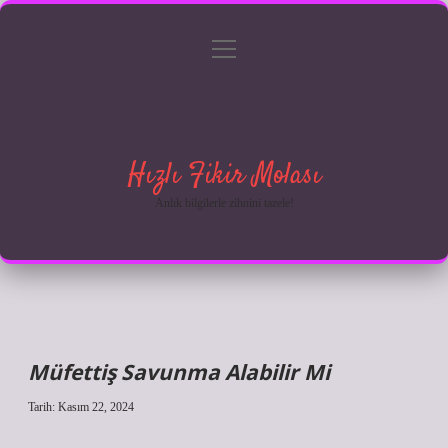
menüyü
Anasayfa
Gizlilik Politikası
Yasal Uyarı
aç
Hakkımızda
Hızlı Fikir Molası
Anlık bilgilerle zihnini tazele!
Müfettiş Savunma Alabilir Mi
Tarih: Kasım 22, 2024