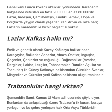
Genel kanı Gürcü kökenli oldukları yönündedir. Karadeniz
bölgesinde nüfusları en fazla 200.000, en az 80.000’dir.
Pazar, Ardeşen, Çamlıhemşin, Fındıklı, Arhavi, Hopa ve
Borçka’da yaygın olarak yaşarlar. Yani Artvin ve Rize hariç
Lazların Karadeniz ile hiçbir bağlantısı yoktur.
Lazlar Kafkas halkı mı?
Etnik ve genetik olarak Kuzey Kafkasya halklarından
Karaçaylar, Balkarlar, Abhazlar, Abaza-Osetler, İnguşlar,
Çeçenler, Çerkezler ve çoğunluğu Dağıstanlılar (Avarlar,
Darginler, Laklar, Lezgiler, Tabasaranlar, Rutullar, Agullar ve
Tsahurlar) ile Güney Kafkasya halklarından Gürcüler, Svanlar,
Mingreller ve Gürcüler yerli Kafkas halklarını oluşturmaktadır.
Trabzonlular hangi ırktan?
Şemseddin Sami, Kamus Ul Alam adlı eserinde şöyle diyor:
Bunlardan da anlaşılacağı üzere Trabzon’u ilk kuran, buraya
yerleşen ve bu şehre yerleşen halk Orta Asya Türkleridir.