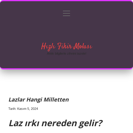
menüyü
Anasayfa
Gizlilik Politikası
Yasal Uyarı
aç
Hakkımızda
Hızlı Fikir Molası
Anlık bilgilerle zihnini tazele!
Lazlar Hangi Milletten
Tarih: Kasım 5, 2024
Laz ırkı nereden gelir?