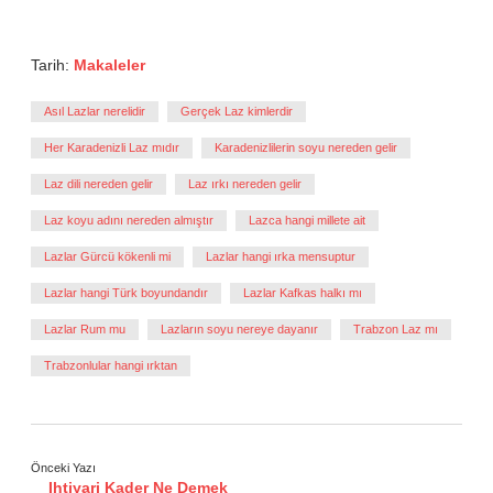
Tarih:
Makaleler
Asıl Lazlar nerelidir
Gerçek Laz kimlerdir
Her Karadenizli Laz mıdır
Karadenizlilerin soyu nereden gelir
Laz dili nereden gelir
Laz ırkı nereden gelir
Laz koyu adını nereden almıştır
Lazca hangi millete ait
Lazlar Gürcü kökenli mi
Lazlar hangi ırka mensuptur
Lazlar hangi Türk boyundandır
Lazlar Kafkas halkı mı
Lazlar Rum mu
Lazların soyu nereye dayanır
Trabzon Laz mı
Trabzonlular hangi ırktan
Önceki Yazı
Ihtiyari Kader Ne Demek