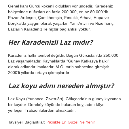
Genel kanı Gürcü kökenli oldukları yönündedir. Karadeniz
bölgesinde nüfusları en fazla 200.000, en az 80.000’dir.
Pazar, Ardeşen, Çamlıhemşin, Fındıklı, Arhavi, Hopa ve
Borçka’da yaygın olarak yaşarlar. Yani Artvin ve Rize hariç
Lazların Karadeniz ile hiçbir bağlantısı yoktur.
Her Karadenizli Laz mıdır?
Karadeniz halkı tembel değildir. Bugün Gürcistan’da 250.000
Laz yaşamaktadır. Kaynaklarda “Güney Kafkasya halkı”
olarak adlandırılmaktadır. M.Ö. tarih sahnesine girmiştir.
2000’li yıllarda ortaya çıkmışlardır.
Laz koyu adını nereden almıştır?
Laz Koyu (Yunanca: Σιναπίδα), Gökçeada’nın güney kıyısında
bir koydur. Dereköy köyünde bulunan koy, adını köye
yerleşen Trabzonlulardan almaktadır.
Tavsiyeli Bağlantılar:
Piknikte En Güzel Ne Yenir