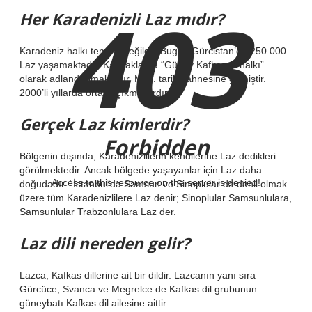
403
Her Karadenizli Laz mıdır?
Karadeniz halkı tembel değildir. Bugün Gürcistan’da 250.000
Laz yaşamaktadır. Kaynaklarda “Güney Kafkasya halkı”
olarak adlandırılmaktadır. M.Ö. tarih sahnesine girmiştir.
2000’li yıllarda ortaya çıkmışlardır.
Gerçek Laz kimlerdir?
Forbidden
Bölgenin dışında, Karadenizlilerin kendilerine Laz dedikleri
görülmektedir. Ancak bölgede yaşayanlar için Laz daha
Access to this resource on the server is denied!
doğudadır. “İstanbul’da Samsun ve Sinoplular da dahil olmak
üzere tüm Karadenizlilere Laz denir; Sinoplular Samsunlulara,
Samsunlular Trabzonlulara Laz der.
Laz dili nereden gelir?
Lazca, Kafkas dillerine ait bir dildir. Lazcanın yanı sıra
Gürcüce, Svanca ve Megrelce de Kafkas dil grubunun
güneybatı Kafkas dil ailesine aittir.