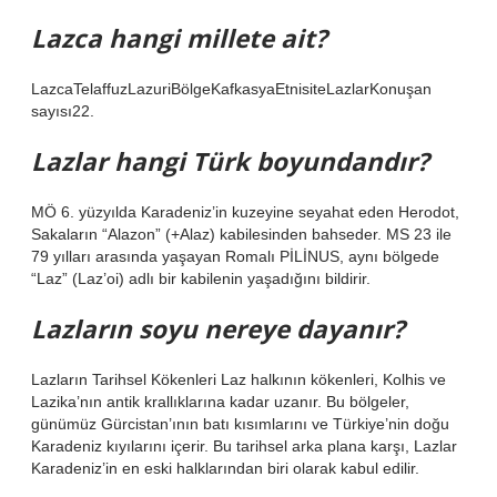
Lazca hangi millete ait?
LazcaTelaffuzLazuriBölgeKafkasyaEtnisiteLazlarKonuşan
sayısı22.
Lazlar hangi Türk boyundandır?
MÖ 6. yüzyılda Karadeniz’in kuzeyine seyahat eden Herodot,
Sakaların “Alazon” (+Alaz) kabilesinden bahseder. MS 23 ile
79 yılları arasında yaşayan Romalı PİLİNUS, aynı bölgede
“Laz” (Laz’oi) adlı bir kabilenin yaşadığını bildirir.
Lazların soyu nereye dayanır?
Lazların Tarihsel Kökenleri Laz halkının kökenleri, Kolhis ve
Lazika’nın antik krallıklarına kadar uzanır. Bu bölgeler,
günümüz Gürcistan’ının batı kısımlarını ve Türkiye’nin doğu
Karadeniz kıyılarını içerir. Bu tarihsel arka plana karşı, Lazlar
Karadeniz’in en eski halklarından biri olarak kabul edilir.