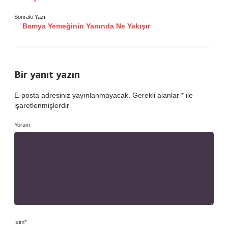
Sonraki Yazı
Bamya Yemeğinin Yanında Ne Yakışır
Bir yanıt yazın
E-posta adresiniz yayınlanmayacak.
Gerekli alanlar
*
ile
işaretlenmişlerdir
Yorum
İsim*