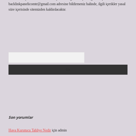
backlinkpanelicomtr@gmail.com
adresine bildirmeniz halinde, ilgili içerikler yasal
süre içerisinde sitemizden kaldırılacaktır.
Arama
Son yorumlar
Hava Kurutucu Tahliye Nedir
için
admin