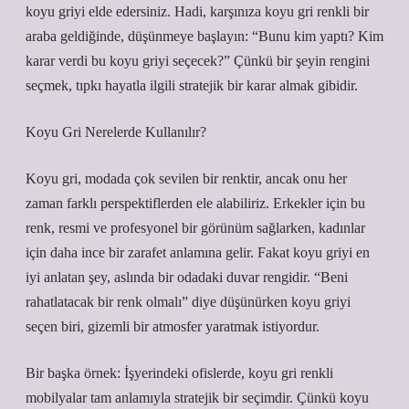
koyu griyi elde edersiniz. Hadi, karşınıza koyu gri renkli bir
araba geldiğinde, düşünmeye başlayın: “Bunu kim yaptı? Kim
karar verdi bu koyu griyi seçecek?” Çünkü bir şeyin rengini
seçmek, tıpkı hayatla ilgili stratejik bir karar almak gibidir.
Koyu Gri Nerelerde Kullanılır?
Koyu gri, modada çok sevilen bir renktir, ancak onu her
zaman farklı perspektiflerden ele alabiliriz. Erkekler için bu
renk, resmi ve profesyonel bir görünüm sağlarken, kadınlar
için daha ince bir zarafet anlamına gelir. Fakat koyu griyi en
iyi anlatan şey, aslında bir odadaki duvar rengidir. “Beni
rahatlatacak bir renk olmalı” diye düşünürken koyu griyi
seçen biri, gizemli bir atmosfer yaratmak istiyordur.
Bir başka örnek: İşyerindeki ofislerde, koyu gri renkli
mobilyalar tam anlamıyla stratejik bir seçimdir. Çünkü koyu