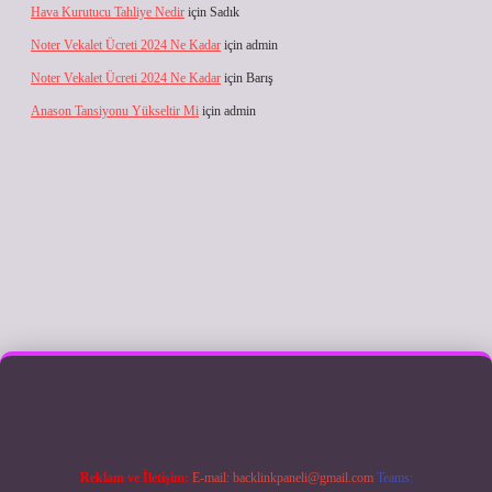
Hava Kurutucu Tahliye Nedir
için
Sadık
Noter Vekalet Ücreti 2024 Ne Kadar
için
admin
Noter Vekalet Ücreti 2024 Ne Kadar
için
Barış
Anason Tansiyonu Yükseltir Mi
için
admin
ilbet giriş
Reklam ve İletişim:
E-mail:
backlinkpaneli@gmail.com
Teams: