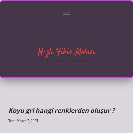
menüyü
Anasayfa
Gizlilik Politikası
Yasal Uyarı
aç
Hakkımızda
Hızlı Fikir Molası
Anlık bilgilerle zihnini tazele!
Koyu gri hangi renklerden oluşur ?
Tarih: Kasım 7, 2025