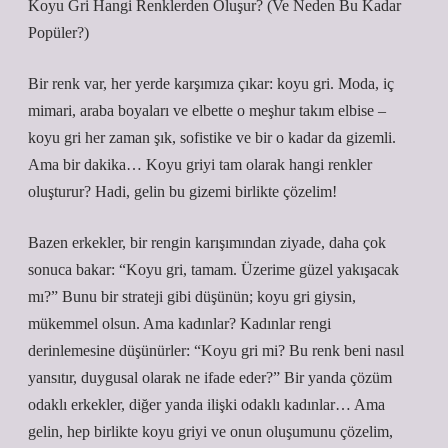
Koyu Gri Hangi Renklerden Oluşur? (Ve Neden Bu Kadar
Popüler?)
Bir renk var, her yerde karşımıza çıkar: koyu gri. Moda, iç
mimari, araba boyaları ve elbette o meşhur takım elbise –
koyu gri her zaman şık, sofistike ve bir o kadar da gizemli.
Ama bir dakika… Koyu griyi tam olarak hangi renkler
oluşturur? Hadi, gelin bu gizemi birlikte çözelim!
Bazen erkekler, bir rengin karışımından ziyade, daha çok
sonuca bakar: “Koyu gri, tamam. Üzerime güzel yakışacak
mı?” Bunu bir strateji gibi düşünün; koyu gri giysin,
mükemmel olsun. Ama kadınlar? Kadınlar rengi
derinlemesine düşünürler: “Koyu gri mi? Bu renk beni nasıl
yansıtır, duygusal olarak ne ifade eder?” Bir yanda çözüm
odaklı erkekler, diğer yanda ilişki odaklı kadınlar… Ama
gelin, hep birlikte koyu griyi ve onun oluşumunu çözelim,