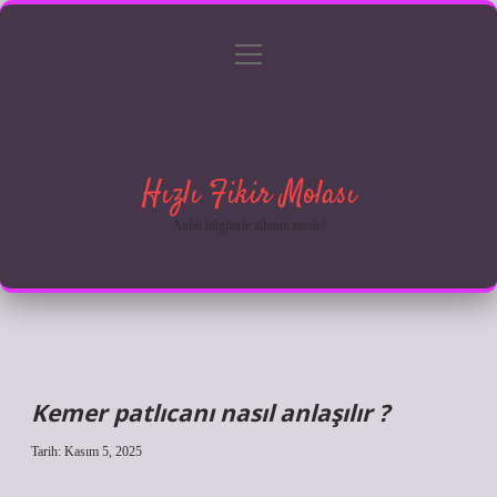
menüyü
Anasayfa
Gizlilik Politikası
Yasal Uyarı
aç
Hakkımızda
Hızlı Fikir Molası
Anlık bilgilerle zihnini tazele!
Kemer patlıcanı nasıl anlaşılır ?
Tarih: Kasım 5, 2025