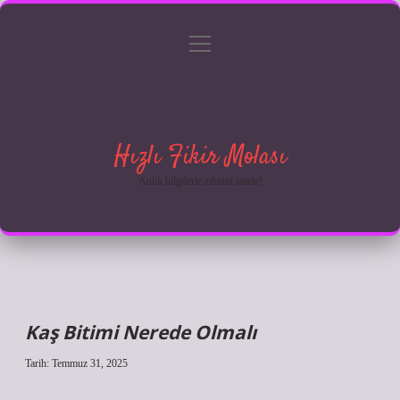
menüyü
Anasayfa
Gizlilik Politikası
Yasal Uyarı
aç
Hakkımızda
Hızlı Fikir Molası
Anlık bilgilerle zihnini tazele!
Kaş Bitimi Nerede Olmalı
Tarih: Temmuz 31, 2025