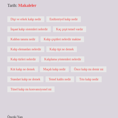
Tarih:
Makaleler
Dişi ve erkek kalıp nedir
Endüstriyel kalıp nedir
İnşaat kalıp sistemleri nelerdir
Kaç çeşit temel vardır
Kalıbın tanımı nedir
Kalıp çeşitleri nelerdir makine
Kalıp elemanları nelerdir
Kalıp tipi ne demek
Kalıp türleri nelerdir
Kalıplama yöntemleri nelerdir
Küt kalıp ne demek
Maçalı kalıp nedir
Önce kalıp mı demir mi
Standart kalıp ne demek
Temel kalıbı nedir
Trio kalıp nedir
Tünel kalıp mı konvansiyonel mi
Önceki Yazı