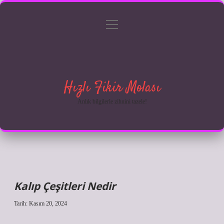
menüyü
Anasayfa
Gizlilik Politikası
Yasal Uyarı
aç
Hakkımızda
Hızlı Fikir Molası
Anlık bilgilerle zihnini tazele!
Kalıp Çeşitleri Nedir
Tarih: Kasım 20, 2024