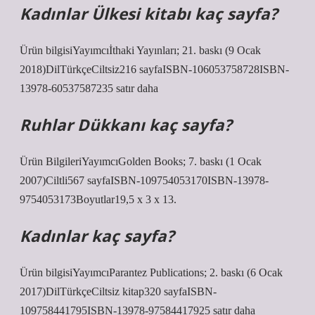
Kadınlar Ülkesi kitabı kaç sayfa?
Ürün bilgisiYayımcı‎İthaki Yayınları; 21. baskı (9 Ocak
2018)Dil‎TürkçeCiltsiz‎216 sayfaISBN-10‎6053758728ISBN-
13‎978-60537587235 satır daha
Ruhlar Dükkanı kaç sayfa?
Ürün BilgileriYayımcı‎Golden Books; 7. baskı (1 Ocak
2007)Ciltli‎567 sayfaISBN-10‎9754053170ISBN-13‎978-
9754053173Boyutlar‎19,5 x 3 x 13.
Kadınlar kaç sayfa?
Ürün bilgisiYayımcıParantez Publications; 2. baskı (6 Ocak
2017)DilTürkçeCiltsiz kitap320 sayfaISBN-
109758441795ISBN-13978-97584417925 satır daha