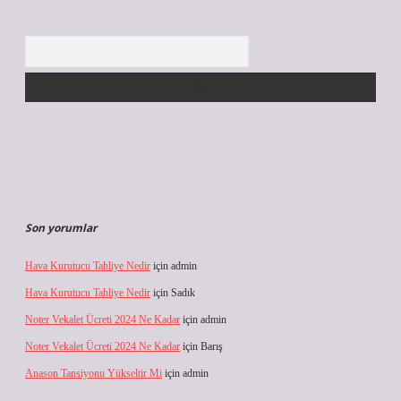
Arama
Son yorumlar
Hava Kurutucu Tahliye Nedir
için
admin
Hava Kurutucu Tahliye Nedir
için
Sadık
Noter Vekalet Ücreti 2024 Ne Kadar
için
admin
Noter Vekalet Ücreti 2024 Ne Kadar
için
Barış
Anason Tansiyonu Yükseltir Mi
için
admin