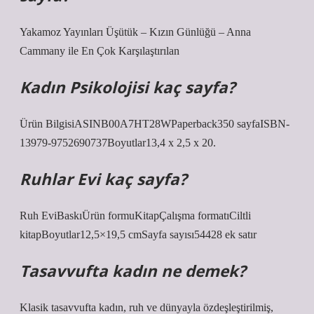
Yakamoz Yayınları Üşütük – Kızın Günlüğü – Anna
Cammany ile En Çok Karşılaştırılan
Kadın Psikolojisi kaç sayfa?
Ürün BilgisiASIN‎B00A7HT28WPaperback‎350 sayfaISBN-
13‎979-9752690737Boyutlar‎13,4 x 2,5 x 20.
Ruhlar Evi kaç sayfa?
Ruh EviBaskıÜrün formuKitapÇalışma formatıCiltli
kitapBoyutlar12,5×19,5 cmSayfa sayısı54428 ek satır
Tasavvufta kadın ne demek?
Klasik tasavvufta kadın, ruh ve dünyayla özdeşleştirilmiş,