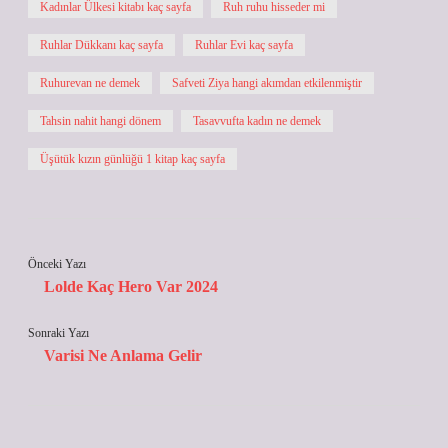
Kadınlar Ülkesi kitabı kaç sayfa
Ruh ruhu hisseder mi
Ruhlar Dükkanı kaç sayfa
Ruhlar Evi kaç sayfa
Ruhurevan ne demek
Safveti Ziya hangi akımdan etkilenmiştir
Tahsin nahit hangi dönem
Tasavvufta kadın ne demek
Üşütük kızın günlüğü 1 kitap kaç sayfa
Önceki Yazı
Lolde Kaç Hero Var 2024
Sonraki Yazı
Varisi Ne Anlama Gelir