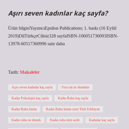
Aşırı seven kadınlar kaç sayfa?
Ürün bilgisiYayımcı‎Epsilon Publications; 1. baskı (16 Eylül
2019)Dil‎TürkçeCiltsiz‎328 sayfaISBN-10‎6051736093ISBN-
13‎978-60517360996 satır daha
Tarih:
Makaleler
Aşırı seven kadınlar kaç sayfa
Fecri ati ne demektir
Kadın Psikolojisi kaç sayfa
Kadın Ruhu kaç sayfa
Kadın Ruhu kimin
Kadın Ruhu kimin eseri Türk Edebiyatı
Kadın ruhu ne demek
Kadın ruhu türü nedir
Kadınlar kaç sayfa