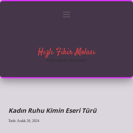
menüyü
Anasayfa
Gizlilik Politikası
Yasal Uyarı
aç
Hakkımızda
Hızlı Fikir Molası
Anlık bilgilerle zihnini tazele!
Kadın Ruhu Kimin Eseri Türü
Tarih: Aralık 26, 2024