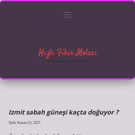
menüyü
Anasayfa
Gizlilik Politikası
Yasal Uyarı
aç
Hakkımızda
Hızlı Fikir Molası
Anlık bilgilerle zihnini tazele!
Izmit sabah güneşi kaçta doğuyor ?
Tarih: Kasım 23, 2025