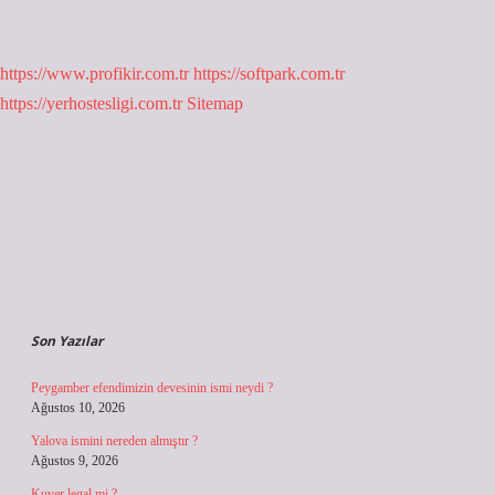
https://www.profikir.com.tr
https://softpark.com.tr
https://yerhostesligi.com.tr
Sitemap
Sidebar
Son Yazılar
Peygamber efendimizin devesinin ismi neydi ?
Ağustos 10, 2026
Yalova ismini nereden almıştır ?
Ağustos 9, 2026
Kuver legal mi ?