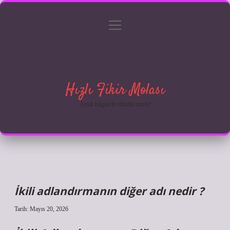
menüyü
Anasayfa
Gizlilik Politikası
Yasal Uyarı
aç
Hakkımızda
Hızlı Fikir Molası
Anlık bilgilerle zihnini tazele!
İkili adlandırmanın diğer adı nedir ?
Tarih: Mayıs 20, 2026