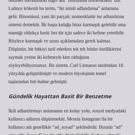
bilimsel literatürdeki diğer adı “binominal nomenklatür”dür.
Latince kökenli bu terim, “iki isimli adlandırma” anlamına
gelir. Binominal, yani iki parçalı; nomenklatür ise adlandırma
sistemi demektir. İlk başta kulağa biraz karmaşık gelebilir ama
mantığı oldukça basit: her tür için sadece iki kelime yeterlidir.
Böylece karmaşık ve uzun açıklamalara gerek kalmaz.
Düşünün, bir bitkiyi tarif ederken tek tek bütün özelliklerini
saymak yerine iki kelimeyle kim olduğunu
söyleyebiliyorsunuz. Bu sistem, Carl Linnaeus tarafından 18.
yüzyılda geliştirilmiştir ve modern biyolojinin temel
taşlarından biri haline gelmiştir.
Gündelik Hayattan Basit Bir Benzetme
İkili adlandırmayı anlamanın en kolay yolu, sosyal medyadaki
kullanıcı adlarını düşünmektir. Mesela Instagram’da bir
kullanıcı adı genellikle “ad_soyad” şeklindedir. Burada “ad”