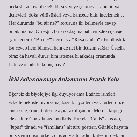
herkesin anlayabileceği bir seviyeye çekmesi. Laboratuvar
deneyleri, doğa yürüyüşleri veya bahçede bitki incelemek…
Her durumda “bu tür ne?” sorusuna iki kelimeyle cevap
bulabilirsiniz. Örneğin, bir arkadaşınız bahçenizdeki çiçeğe
işaret ederek “Bu ne?” derse, siz “Rosa canina” diyebilirsiniz.
Bu cevap hem bilimsel hem de net bir iletişim sağlar. Üstelik
biraz da havalı durur; kim istemez ki arkadaş ortamında
Latince isimlerle konuşmayı?
İkili Adlandırmayı Anlamanın Pratik Yolu
Eğer siz de biyolojiye ilgi duyuyor ama Latince isimleri
ezberlemek istemiyorsanız, basit bir yöntem var: türleri önce
cinslerine, sonra türlerine ayırarak düşünün. Mesela köpeği
ele alalım: Canis lupus familiaris. Burada “Canis” cins adı,
“lupus” tür adı ve “familiaris” alt türü gösterir. Günlük hayatta
bu sistemi düşünürken, cins adıyla tür adını birleştirip tek bir