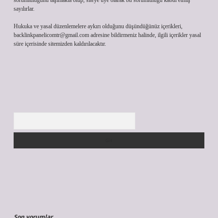
sorumluluğunu taşımakta olup, siteye üye olarak bu sorumluluğu kabul etmiş
sayılırlar.
Hukuka ve yasal düzenlemelere aykırı olduğunu düşündüğünüz içerikleri,
backlinkpanelicomtr@gmail.com
adresine bildirmeniz halinde, ilgili içerikler yasal
süre içerisinde sitemizden kaldırılacaktır.
Arama
Son yorumlar