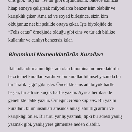
cins gibi, “soyad” ise tür gibi düşünülebilir. Sadece adınızla
hitap etmeye çalışırsak milyonlarca benzer isim olabilir ve
karışıklık çıkar. Ama ad ve soyad birleşince, sizin kim
olduğunuz net bir şekilde ortaya çıkar. İşte biyolojide de
“Felis catus” örneğinde olduğu gibi cins ve tür adı birlikte
kullanılır ve canlıyı benzersiz kılar.
Binominal Nomenklatürün Kuralları
İkili adlandırmanın diğer adı olan binominal nomenklatürün
bazı temel kuralları vardır ve bu kurallar bilimsel yazımda bir
tür “trafik ışığı” gibi işler. Öncelikle cins adı büyük harfle
başlar, tür adı ise küçük harfle yazılır. Ayrıca her ikisi de
genellikle italik yazılır. Örneğin:
Homo sapiens
. Bu yazım
kuralları, bilim insanları arasında anlaşılabilirliği artırır ve
karışıklığı önler. Bir türü yanlış yazmak, tıpkı bir adresi yanlış
yazmak gibi, yanlış yere gitmenize neden olabilir.