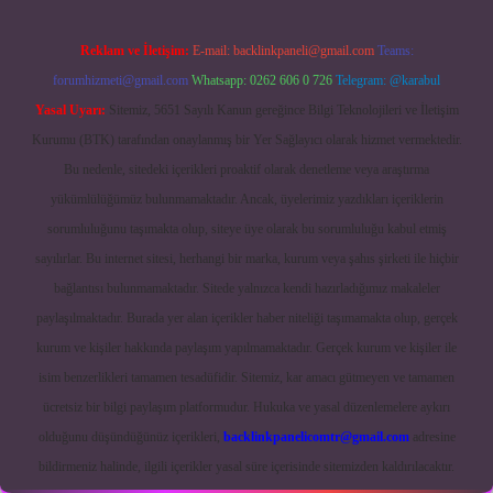
Reklam ve İletişim:
E-mail:
backlinkpaneli@gmail.com
Teams:
forumhizmeti@gmail.com
Whatsapp: 0262 606 0 726
Telegram: @karabul
Yasal Uyarı:
Sitemiz, 5651 Sayılı Kanun gereğince Bilgi Teknolojileri ve İletişim
Kurumu (BTK) tarafından onaylanmış bir Yer Sağlayıcı olarak hizmet vermektedir.
Bu nedenle, sitedeki içerikleri proaktif olarak denetleme veya araştırma
yükümlülüğümüz bulunmamaktadır. Ancak, üyelerimiz yazdıkları içeriklerin
sorumluluğunu taşımakta olup, siteye üye olarak bu sorumluluğu kabul etmiş
sayılırlar. Bu internet sitesi, herhangi bir marka, kurum veya şahıs şirketi ile hiçbir
bağlantısı bulunmamaktadır. Sitede yalnızca kendi hazırladığımız makaleler
paylaşılmaktadır. Burada yer alan içerikler haber niteliği taşımamakta olup, gerçek
kurum ve kişiler hakkında paylaşım yapılmamaktadır. Gerçek kurum ve kişiler ile
isim benzerlikleri tamamen tesadüfidir. Sitemiz, kar amacı gütmeyen ve tamamen
ücretsiz bir bilgi paylaşım platformudur. Hukuka ve yasal düzenlemelere aykırı
olduğunu düşündüğünüz içerikleri,
backlinkpanelicomtr@gmail.com
adresine
bildirmeniz halinde, ilgili içerikler yasal süre içerisinde sitemizden kaldırılacaktır.