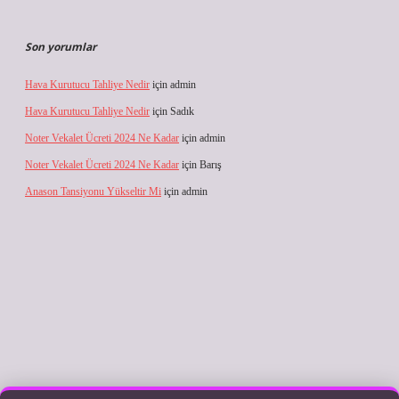
Son yorumlar
Hava Kurutucu Tahliye Nedir
için
admin
Hava Kurutucu Tahliye Nedir
için
Sadık
Noter Vekalet Ücreti 2024 Ne Kadar
için
admin
Noter Vekalet Ücreti 2024 Ne Kadar
için
Barış
Anason Tansiyonu Yükseltir Mi
için
admin
lbet giriş