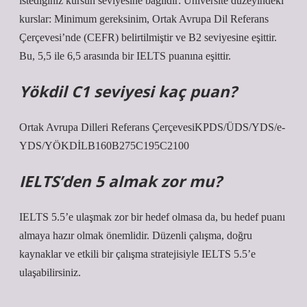
istediğiniz kursun seviyesine bağlıdır: Üniversite düzeyindeki
kurslar: Minimum gereksinim, Ortak Avrupa Dil Referans
Çerçevesi’nde (CEFR) belirtilmiştir ve B2 seviyesine eşittir.
Bu, 5,5 ile 6,5 arasında bir IELTS puanına eşittir.
Yökdil C1 seviyesi kaç puan?
Ortak Avrupa Dilleri Referans ÇerçevesiKPDS/ÜDS/YDS/e-
YDS/YÖKDİLB160B275C195C2100
IELTS’den 5 almak zor mu?
IELTS 5.5’e ulaşmak zor bir hedef olmasa da, bu hedef puanı
almaya hazır olmak önemlidir. Düzenli çalışma, doğru
kaynaklar ve etkili bir çalışma stratejisiyle IELTS 5.5’e
ulaşabilirsiniz.