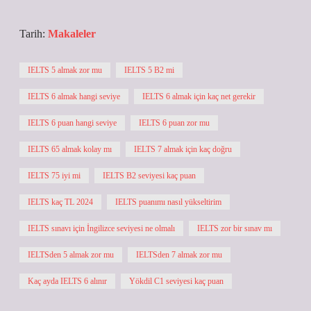
Tarih:
Makaleler
IELTS 5 almak zor mu
IELTS 5 B2 mi
IELTS 6 almak hangi seviye
IELTS 6 almak için kaç net gerekir
IELTS 6 puan hangi seviye
IELTS 6 puan zor mu
IELTS 65 almak kolay mı
IELTS 7 almak için kaç doğru
IELTS 75 iyi mi
IELTS B2 seviyesi kaç puan
IELTS kaç TL 2024
IELTS puanımı nasıl yükseltirim
IELTS sınavı için İngilizce seviyesi ne olmalı
IELTS zor bir sınav mı
IELTSden 5 almak zor mu
IELTSden 7 almak zor mu
Kaç ayda IELTS 6 alınır
Yökdil C1 seviyesi kaç puan