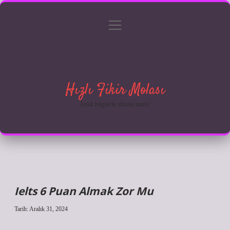
menüyü
Anasayfa
Gizlilik Politikası
Yasal Uyarı
aç
Hakkımızda
Hızlı Fikir Molası
Anlık bilgilerle zihnini tazele!
Ielts 6 Puan Almak Zor Mu
Tarih: Aralık 31, 2024