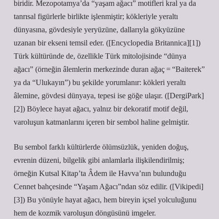
biridir. Mezopotamya’da “yaşam ağacı” motifleri kral ya da
tanrısal figürlerle birlikte işlenmiştir; kökleriyle yeraltı
dünyasına, gövdesiyle yeryüzüne, dallarıyla gökyüzüne
uzanan bir ekseni temsil eder. ([Encyclopedia Britannica][1])
Türk kültüründe de, özellikle Türk mitolojisinde “dünya
ağacı” (örneğin âlemlerin merkezinde duran ağaç = “Baiterek”
ya da “Ulukayın”) bu şekilde yorumlanır: kökleri yeraltı
âlemine, gövdesi dünyaya, tepesi ise göğe ulaşır. ([DergiPark]
[2]) Böylece hayat ağacı, yalnız bir dekoratif motif değil,
varoluşun katmanlarını içeren bir sembol haline gelmiştir.
Bu sembol farklı kültürlerde ölümsüzlük, yeniden doğuş,
evrenin düzeni, bilgelik gibi anlamlarla ilişkilendirilmiş;
örneğin Kutsal Kitap’ta Âdem ile Havva’nın bulunduğu
Cennet bahçesinde “Yaşam Ağacı”ndan söz edilir. ([Vikipedi]
[3]) Bu yönüyle hayat ağacı, hem bireyin içsel yolculuğunu
hem de kozmik varoluşun döngüsünü imgeler.