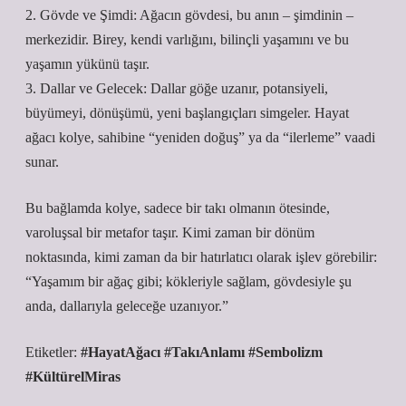
2. Gövde ve Şimdi: Ağacın gövdesi, bu anın – şimdinin –
merkezidir. Birey, kendi varlığını, bilinçli yaşamını ve bu
yaşamın yükünü taşır.
3. Dallar ve Gelecek: Dallar göğe uzanır, potansiyeli,
büyümeyi, dönüşümü, yeni başlangıçları simgeler. Hayat
ağacı kolye, sahibine “yeniden doğuş” ya da “ilerleme” vaadi
sunar.
Bu bağlamda kolye, sadece bir takı olmanın ötesinde,
varoluşsal bir metafor taşır. Kimi zaman bir dönüm
noktasında, kimi zaman da bir hatırlatıcı olarak işlev görebilir:
“Yaşamım bir ağaç gibi; kökleriyle sağlam, gövdesiyle şu
anda, dallarıyla geleceğe uzanıyor.”
Etiketler:
#HayatAğacı
#TakıAnlamı
#Sembolizm
#KültürelMiras