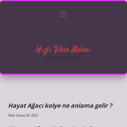
menüyü
Anasayfa
Gizlilik Politikası
Yasal Uyarı
aç
Hakkımızda
Hızlı Fikir Molası
Anlık bilgilerle zihnini tazele!
Hayat Ağacı kolye ne anlama gelir ?
Tarih: Kasım 28, 2025