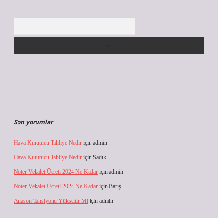
Arama
Son yorumlar
Hava Kurutucu Tahliye Nedir
için
admin
Hava Kurutucu Tahliye Nedir
için
Sadık
Noter Vekalet Ücreti 2024 Ne Kadar
için
admin
Noter Vekalet Ücreti 2024 Ne Kadar
için
Barış
Anason Tansiyonu Yükseltir Mi
için
admin