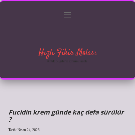
menüyü
Anasayfa
Gizlilik Politikası
Yasal Uyarı
aç
Hakkımızda
Hızlı Fikir Molası
Anlık bilgilerle zihnini tazele!
Fucidin krem günde kaç defa sürülür
?
Tarih: Nisan 24, 2026