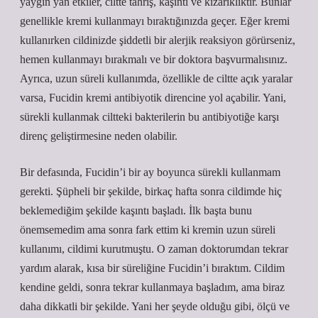
yaygın yan etkiler, ciltte tahriş, kaşıntı ve kızarıklıktır. Bunlar
genellikle kremi kullanmayı bıraktığınızda geçer. Eğer kremi
kullanırken cildinizde şiddetli bir alerjik reaksiyon görürseniz,
hemen kullanmayı bırakmalı ve bir doktora başvurmalısınız.
Ayrıca, uzun süreli kullanımda, özellikle de ciltte açık yaralar
varsa, Fucidin kremi antibiyotik direncine yol açabilir. Yani,
sürekli kullanmak ciltteki bakterilerin bu antibiyotiğe karşı
direnç geliştirmesine neden olabilir.
Bir defasında, Fucidin’i bir ay boyunca sürekli kullanmam
gerekti. Şüpheli bir şekilde, birkaç hafta sonra cildimde hiç
beklemediğim şekilde kaşıntı başladı. İlk başta bunu
önemsemedim ama sonra fark ettim ki kremin uzun süreli
kullanımı, cildimi kurutmuştu. O zaman doktorumdan tekrar
yardım alarak, kısa bir süreliğine Fucidin’i bıraktım. Cildim
kendine geldi, sonra tekrar kullanmaya başladım, ama biraz
daha dikkatli bir şekilde. Yani her şeyde olduğu gibi, ölçü ve