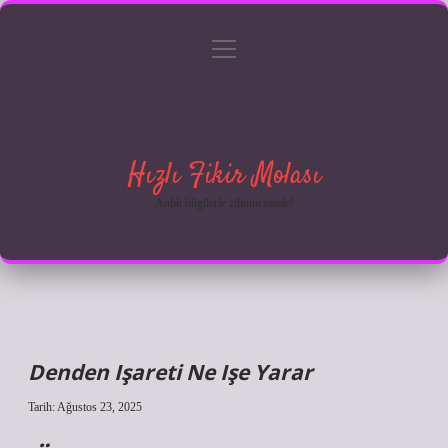
menüyü
Anasayfa
Gizlilik Politikası
Yasal Uyarı
aç
Hakkımızda
Hızlı Fikir Molası
Anlık bilgilerle zihnini tazele!
Denden Işareti Ne Işe Yarar
Tarih: Ağustos 23, 2025