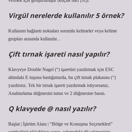
vermek için geliştirilmiştir (küçük harf [A]).
Virgül nerelerde kullanılır 5 örnek?
Kullanım bağlantı noktaları sorumlu kelimeler veya kelime
grupları arasında kullanılır. .
Çift tırnak işareti nasıl yapılır?
Klavyeye Double Nagel (“) işaretini yazdırmak için ESC
altındaki E tuşuna bastığımızda, bu çift tırnak plakasını (“)
yazdırırız. Tek bir tırnak işareti yazdırmak istiyorsanız,
Anahtarlama düğmesini tutun ve 2 düğmesine basın.
Q klavyede @ nasıl yazılır?
Başlat | İşletim Alanı | “Bölge ve Konuşma Seçenekleri”
sembolünü tıkladıktan sonra, sekmedeki dil sekmesinin