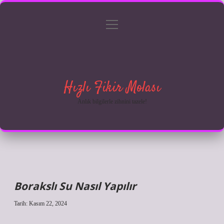
menüyü
Anasayfa
Gizlilik Politikası
Yasal Uyarı
aç
Hakkımızda
Hızlı Fikir Molası
Anlık bilgilerle zihnini tazele!
Borakslı Su Nasıl Yapılır
Tarih: Kasım 22, 2024