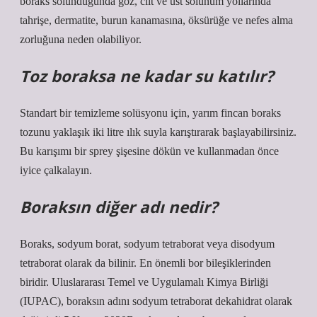
boraks solunduğunda göz, cilt ve üst solunum yollarında
tahrişe, dermatite, burun kanamasına, öksürüğe ve nefes alma
zorluğuna neden olabiliyor.
Toz boraksa ne kadar su katılır?
Standart bir temizleme solüsyonu için, yarım fincan boraks
tozunu yaklaşık iki litre ılık suyla karıştırarak başlayabilirsiniz.
Bu karışımı bir sprey şişesine dökün ve kullanmadan önce
iyice çalkalayın.
Boraksın diğer adı nedir?
Boraks, sodyum borat, sodyum tetraborat veya disodyum
tetraborat olarak da bilinir. En önemli bor bileşiklerinden
biridir. Uluslararası Temel ve Uygulamalı Kimya Birliği
(IUPAC), boraksın adını sodyum tetraborat dekahidrat olarak