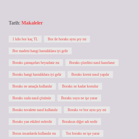
Tarih:
Makaleler
1 kilo bor kaç TL
Bor ile boraks aynı şey mi
Bor madeni hangi hastalıklara iyi gelir
Boraks çamaşırları beyazlatır mı
Boraks çözeltisi nasıl hazırlanır
Boraks hangi hastalıklara iyi gelir
Boraks kremi nasıl yapılır
Boraks ne amaçla kullanılır
Boraks ne kadar konulur
Boraks suda nasıl çözünür
Boraks suyu ne işe yarar
Boraks tuvalette nasıl kullanılır
Boraks ve bor aynı şey mi
Boraks yan etkileri nelerdir
Boraksın diğer adı nedir
Borax insanlarda kullanılır mı
Toz boraks ne işe yarar