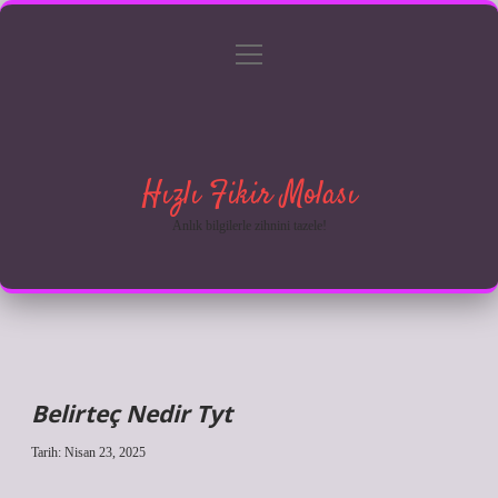
menüyü
Anasayfa
Gizlilik Politikası
Yasal Uyarı
aç
Hakkımızda
Hızlı Fikir Molası
Anlık bilgilerle zihnini tazele!
Belirteç Nedir Tyt
Tarih: Nisan 23, 2025