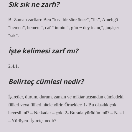
Sık sık ne zarfı?
B. Zaman zarfları: Ben “kısa bir süre önce”, “ilk”, Amehgä
“hemen”, hemen “, cañ” inmin “, gün ~ dey inanç”, juqäçer
“sık”.
İşte kelimesi zarf mı?
2.4.1.
Belirteç cümlesi nedir?
İşaretler, durum, durum, zaman ve miktar açısından cümledeki
fiilleri veya fiilleri nitelendirir. Örnekler: 1- Bu olasılık çok
hevesli mi? – Ne kadar – çok. 2- Burada yürüdün mü? – Nasıl
– Yürüyen. İşaretçi nedir?