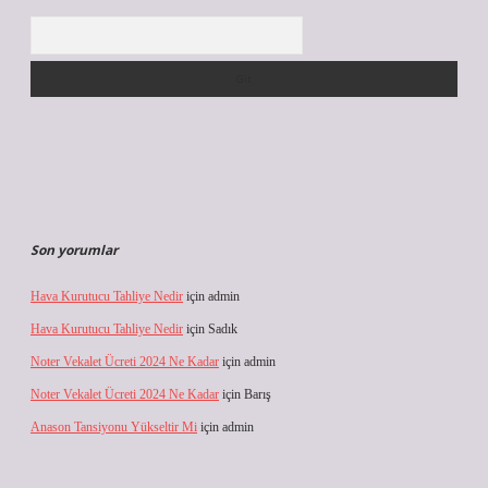
Arama
Son yorumlar
Hava Kurutucu Tahliye Nedir
için
admin
Hava Kurutucu Tahliye Nedir
için
Sadık
Noter Vekalet Ücreti 2024 Ne Kadar
için
admin
Noter Vekalet Ücreti 2024 Ne Kadar
için
Barış
Anason Tansiyonu Yükseltir Mi
için
admin