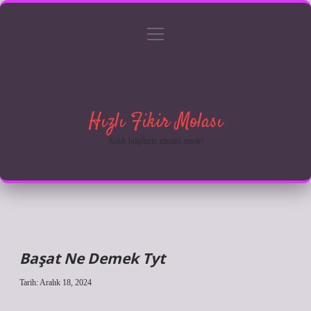
menüyü
Anasayfa
Gizlilik Politikası
Yasal Uyarı
aç
Hakkımızda
Hızlı Fikir Molası
Anlık bilgilerle zihnini tazele!
Başat Ne Demek Tyt
Tarih: Aralık 18, 2024