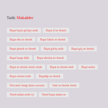
Tarih:
Makaleler
Başat biçim görüşü nedir
Başat el ne demek
Başat etki ne demek
Başat faktör ne demek
Başat gitmek ne demek
Başat görüş nedir
Başat güç ne demek
Başat hangi dilde
Başat ideoloji ne demek
Başat ne demek örnek cümle
Başat ne demek tarih
Başat neden
Başat sistemi nedir
Başatlığı ne demek
Descartes hangi akımı savunur
Satir ne demek örnek
Temel anlam nedir tyt
Temel başat anlam ne