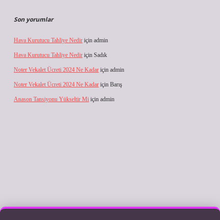
Son yorumlar
Hava Kurutucu Tahliye Nedir
için
admin
Hava Kurutucu Tahliye Nedir
için
Sadık
Noter Vekalet Ücreti 2024 Ne Kadar
için
admin
Noter Vekalet Ücreti 2024 Ne Kadar
için
Barış
Anason Tansiyonu Yükseltir Mi
için
admin
lbet giriş