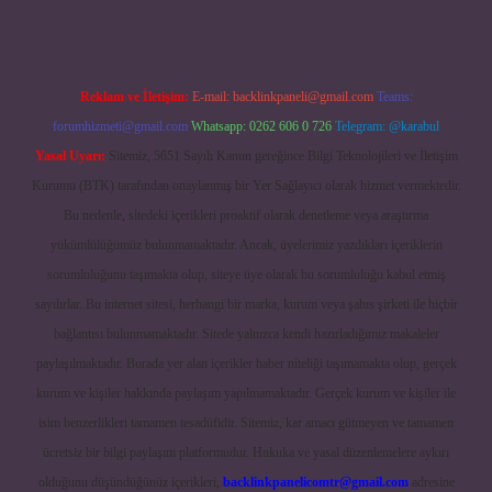
Reklam ve İletişim:
E-mail:
backlinkpaneli@gmail.com
Teams:
forumhizmeti@gmail.com
Whatsapp: 0262 606 0 726
Telegram: @karabul
Yasal Uyarı:
Sitemiz, 5651 Sayılı Kanun gereğince Bilgi Teknolojileri ve İletişim
Kurumu (BTK) tarafından onaylanmış bir Yer Sağlayıcı olarak hizmet vermektedir.
Bu nedenle, sitedeki içerikleri proaktif olarak denetleme veya araştırma
yükümlülüğümüz bulunmamaktadır. Ancak, üyelerimiz yazdıkları içeriklerin
sorumluluğunu taşımakta olup, siteye üye olarak bu sorumluluğu kabul etmiş
sayılırlar. Bu internet sitesi, herhangi bir marka, kurum veya şahıs şirketi ile hiçbir
bağlantısı bulunmamaktadır. Sitede yalnızca kendi hazırladığımız makaleler
paylaşılmaktadır. Burada yer alan içerikler haber niteliği taşımamakta olup, gerçek
kurum ve kişiler hakkında paylaşım yapılmamaktadır. Gerçek kurum ve kişiler ile
isim benzerlikleri tamamen tesadüfidir. Sitemiz, kar amacı gütmeyen ve tamamen
ücretsiz bir bilgi paylaşım platformudur. Hukuka ve yasal düzenlemelere aykırı
olduğunu düşündüğünüz içerikleri,
backlinkpanelicomtr@gmail.com
adresine