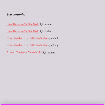
Son yorumlar
Hava Kurutucu Tahliye Nedir
için
admin
Hava Kurutucu Tahliye Nedir
için
Sadık
Noter Vekalet Ücreti 2024 Ne Kadar
için
admin
Noter Vekalet Ücreti 2024 Ne Kadar
için
Barış
Anason Tansiyonu Yükseltir Mi
için
admin
ilbet giriş