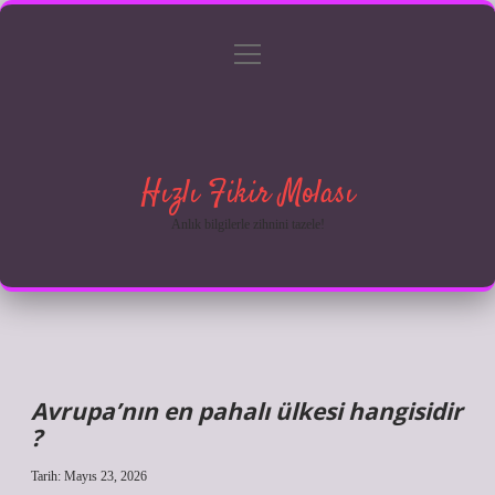
menüyü
Anasayfa
Gizlilik Politikası
Yasal Uyarı
aç
Hakkımızda
Hızlı Fikir Molası
Anlık bilgilerle zihnini tazele!
Avrupa’nın en pahalı ülkesi hangisidir
?
Tarih: Mayıs 23, 2026