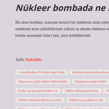
Nükleer bombada ne k
Bir atom bombası, uranyum benzeri bir maddenin atom çekirdeğ
maddenin atom çekirdeklerinin yüksek ısı altında eritilmesi ve 
bomba arasındaki ikinci fark, nasıl üretildikleridir.
Tarih:
Makaleler
1 Atom Bombası Ne Kadar Alanı Etkiler
Buzdolabı atom bombasından k
Dünyanın en güçlü nükleer silahı kimdedir
Hiroşima ne zaman düzeldi
İsrailin kaç tane atom bombası var
Nükleer atıklar nasıl korunur
Nü
Nükleer bombanın etkisi kaç yıl sürer
Nükleer savaş çıkarsa ne olur