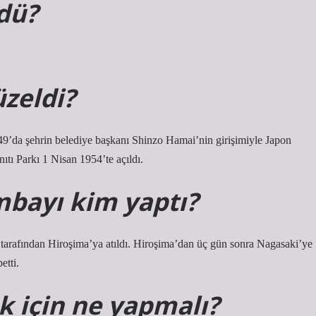
dü?
zeldi?
49’da şehrin belediye başkanı Shinzo Hamai’nin girişimiyle Japon
ıtı Parkı 1 Nisan 1954’te açıldı.
mbayı kim yaptı?
arafından Hiroşima’ya atıldı. Hiroşima’dan üç gün sonra Nagasaki’ye
etti.
 için ne yapmalı?