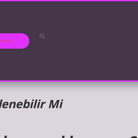
kkımızda
enebilir Mi