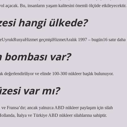
e yol açacak. Bu, insanların yaşam kalitesini önemli ölçüde etkileyecektir.
esi hangi ülkede?
üzeUyrukRusyaHizmet geçmişiHizmetAralık 1997 – bugün16 satır daha
om bombası var?
ak değerlendiriliyor ve elinde 100-300 nükleer başlık bulunuyor.
zesi var mı?
e Fransa’dır; ancak yalnızca ABD nükleer paylaşım için silah
landa, İtalya ve Türkiye ABD nükleer silahlarına sahiptir.