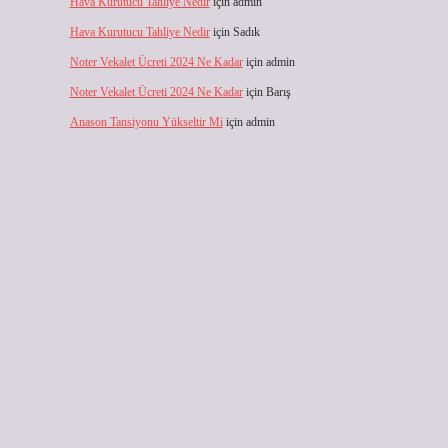
Hava Kurutucu Tahliye Nedir
için
admin
Hava Kurutucu Tahliye Nedir
için
Sadık
Noter Vekalet Ücreti 2024 Ne Kadar
için
admin
Noter Vekalet Ücreti 2024 Ne Kadar
için
Barış
Anason Tansiyonu Yükseltir Mi
için
admin