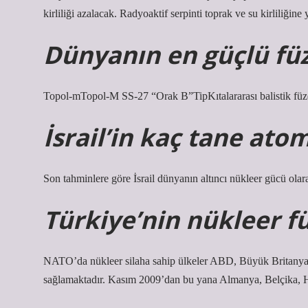
kirliliği azalacak. Radyoaktif serpinti toprak ve su kirliliğin
Dünyanın en güçlü füz
Topol-mTopol-M SS-27 “Orak B”TipKıtalararası balistik f
İsrail’in kaç tane at
Son tahminlere göre İsrail dünyanın altıncı nükleer gücü olar
Türkiye’nin nükleer fü
NATO’da nükleer silaha sahip ülkeler ABD, Büyük Britanya v
sağlamaktadır. Kasım 2009’dan bu yana Almanya, Belçika, Hol