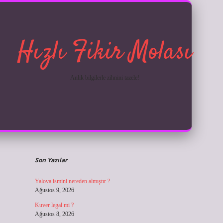
Hızlı Fikir Molası
Anlık bilgilerle zihnini tazele!
Sidebar
ilbet giriş
Son Yazılar
Yalova ismini nereden almıştır ?
Ağustos 9, 2026
Kuver legal mi ?
Ağustos 8, 2026