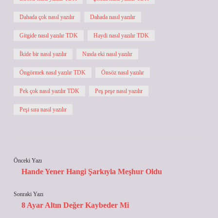
Dahada çok nasıl yazılır
Dahada nasıl yazılır
Gitgide nasıl yazılır TDK
Haydi nasıl yazılır TDK
İkide bir nasıl yazılır
Nında eki nasıl yazılır
Öngörmek nasıl yazılır TDK
Önsöz nasıl yazılır
Pek çok nasıl yazılır TDK
Peş peşe nasıl yazılır
Peşi sıra nasıl yazılır
Önceki Yazı
Hande Yener Hangi Şarkıyla Meşhur Oldu
Sonraki Yazı
8 Ayar Altın Değer Kaybeder Mi