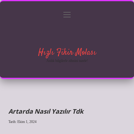
menüyü
Anasayfa
Gizlilik Politikası
Yasal Uyarı
aç
Hakkımızda
Hızlı Fikir Molası
Anlık bilgilerle zihnini tazele!
Artarda Nasıl Yazılır Tdk
Tarih: Ekim 1, 2024