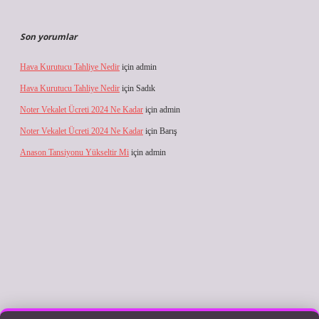
Son yorumlar
Hava Kurutucu Tahliye Nedir
için
admin
Hava Kurutucu Tahliye Nedir
için
Sadık
Noter Vekalet Ücreti 2024 Ne Kadar
için
admin
Noter Vekalet Ücreti 2024 Ne Kadar
için
Barış
Anason Tansiyonu Yükseltir Mi
için
admin
lbet giriş