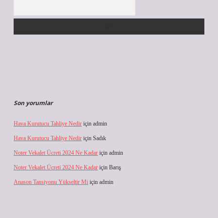
Arama
Son yorumlar
Hava Kurutucu Tahliye Nedir
için
admin
Hava Kurutucu Tahliye Nedir
için
Sadık
Noter Vekalet Ücreti 2024 Ne Kadar
için
admin
Noter Vekalet Ücreti 2024 Ne Kadar
için
Barış
Anason Tansiyonu Yükseltir Mi
için
admin