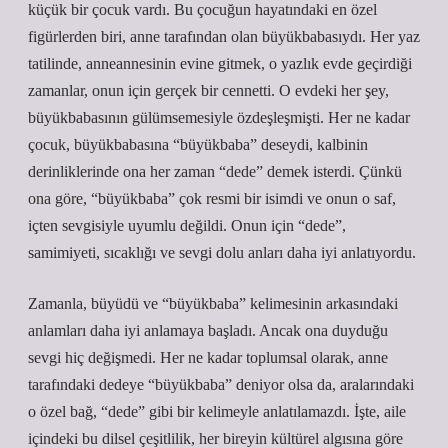
küçük bir çocuk vardı. Bu çocuğun hayatındaki en özel
figürlerden biri, anne tarafından olan büyükbabasıydı. Her yaz
tatilinde, anneannesinin evine gitmek, o yazlık evde geçirdiği
zamanlar, onun için gerçek bir cennetti. O evdeki her şey,
büyükbabasının gülümsemesiyle özdeşleşmişti. Her ne kadar
çocuk, büyükbabasına “büyükbaba” deseydi, kalbinin
derinliklerinde ona her zaman “dede” demek isterdi. Çünkü
ona göre, “büyükbaba” çok resmi bir isimdi ve onun o saf,
içten sevgisiyle uyumlu değildi. Onun için “dede”,
samimiyeti, sıcaklığı ve sevgi dolu anları daha iyi anlatıyordu.
Zamanla, büyüdü ve “büyükbaba” kelimesinin arkasındaki
anlamları daha iyi anlamaya başladı. Ancak ona duyduğu
sevgi hiç değişmedi. Her ne kadar toplumsal olarak, anne
tarafındaki dedeye “büyükbaba” deniyor olsa da, aralarındaki
o özel bağ, “dede” gibi bir kelimeyle anlatılamazdı. İşte, aile
içindeki bu dilsel çeşitlilik, her bireyin kültürel algısına göre