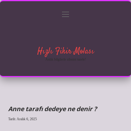
menüyü
Anasayfa
Gizlilik Politikası
Yasal Uyarı
aç
Hakkımızda
Hızlı Fikir Molası
Anlık bilgilerle zihnini tazele!
Anne tarafı dedeye ne denir ?
Tarih: Aralık 6, 2025